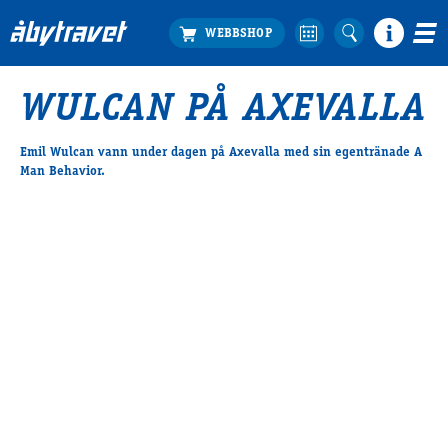
WULCAN PÅ AXEVALLA
Köp biljett
Travprogrammet
Emil Wulcan vann under dagen på Axevalla med sin egentränade A
Man Behavior.
Boka ställplats
Bra att veta
Restauranger
Catering by Lyon
Hotell nära oss
Nybörjar­guide
Presentkort
Tävlingsdagar
FAQ