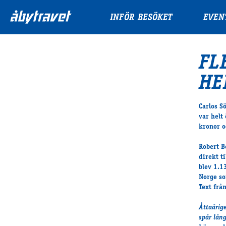
INFÖR BESÖKET
EVEN
FL
HE
Carlos S
var helt
kronor o
Robert B
direkt t
blev 1.1
Norge so
Text frå
Åttaårig
spår lån