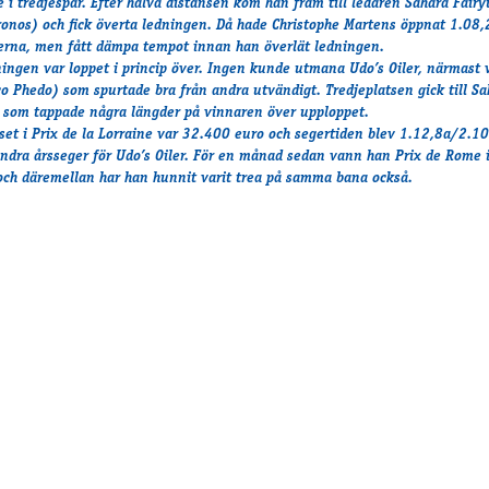
 i tredjespår. Efter halva distansen kom han fram till ledaren
Sahara Fairy
ronos) och fick överta ledningen. Då hade Christophe Martens öppnat 1.08,
rna, men fått dämpa tempot innan han överlät ledningen.
dningen var loppet i princip över. Ingen kunde utmana Udo’s Oiler, närmast
co Phedo) som spurtade bra från andra utvändigt. Tredjeplatsen gick till Sa
e som tappade några längder på vinnaren över upploppet.
iset i Prix de la Lorraine var 32.400 euro och segertiden blev 1.12,8a/2.1
andra årsseger för Udo’s Oiler. För en månad sedan vann han Prix de Rome 
och däremellan har han hunnit varit trea på samma bana också.