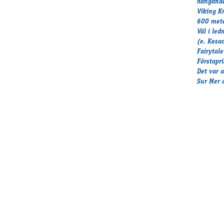
hängande
Viking K
600 mete
Väl i le
(e. Kesa
Fairytal
Förstapr
Det var 
Sur Mer 