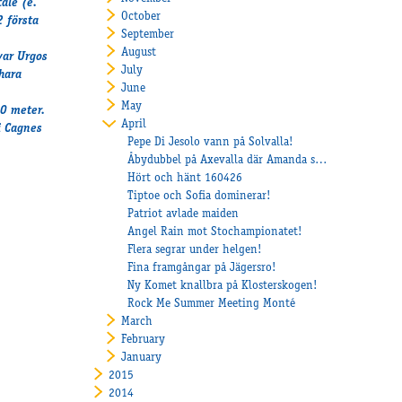
tale
(e.
October
2 första
September
August
 var
Urgos
July
hara
June
May
00 meter.
April
i Cagnes
Pepe Di Jesolo vann på Solvalla!
Åbydubbel på Axevalla där Amanda skrällde!
Hört och hänt 160426
Tiptoe och Sofia dominerar!
Patriot avlade maiden
Angel Rain mot Stochampionatet!
Flera segrar under helgen!
Fina framgångar på Jägersro!
Ny Komet knallbra på Klosterskogen!
Rock Me Summer Meeting Monté
March
February
January
2015
2014