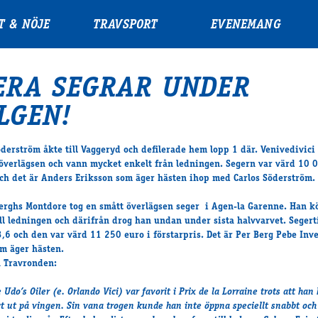
T & NÖJE
TRAVSPORT
EVENEMANG
ERA SEGRAR UNDER
LGEN!
öderström åkte till Vaggeryd och defilerade hem lopp 1 där. Venivedivici
 överlägsen och vann mycket enkelt från ledningen. Segern var värd 10 
ch det är Anders Eriksson som äger hästen ihop med Carlos Söderström.
erghs Montdore tog en smått överlägsen seger i Agen-la Garenne. Han k
ill ledningen och därifrån drog han undan under sista halvvarvet. Seger
3,6 och den var värd 11 250 euro i förstarpris. Det är Per Berg Pebe Inve
m äger hästen.
n Travronden:
e
Udo’s Oiler
(e. Orlando Vici) var favorit i Prix de la Lorraine trots att han
gt ut på vingen. Sin vana trogen kunde han inte öppna speciellt snabbt och