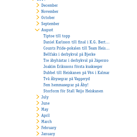
December
November
October
September
August
Tiptoe till topp
Daniel Karlsson till final i K.G. Bertmarks Minne
Counts Pride-pokalen till Team Heiskanen
Bellfaks i derbykval på Bjerke
Tre åbyhästar i derbykval på Jägersro
Joakim Erikssons första kuskseger
Dubbel till Heiskanen på V64 i Kalmar
Två Åbysegrar på Vaggeryd
Fem hemmasegrar på Åby!
Storform för Stall Veijo Heiskanen
July
June
May
April
March
February
January