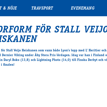
T & NÖJE
TRAVSPORT
EVENEMANG
ORFORM FÖR STALL VEIJ
ISKANEN
 för Stall Veijo Heiskanen som vann både Lyon’s lopp med L’ Heritier och 
d Dernier Viking under Åby Stora Pris lördagen. Idag var han i Finland 
in Daryl Boko (13,8) och Lightning Photo (14,0) till Finska Derbyt och v
l i finalen!