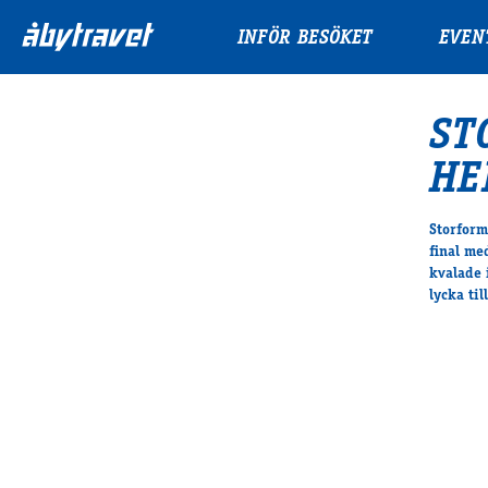
INFÖR BESÖKET
EVEN
ST
HE
Storform
final me
kvalade 
lycka til