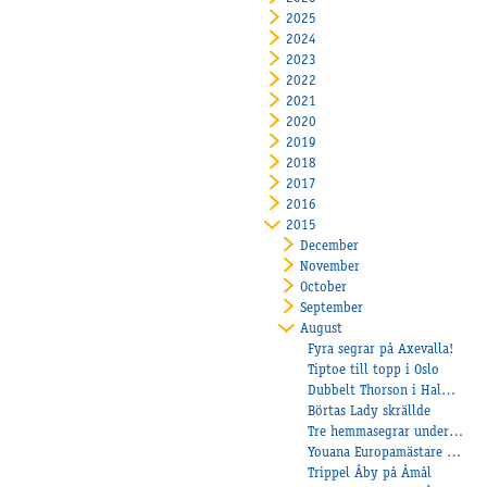
2025
2024
2023
2022
2021
2020
2019
2018
2017
2016
2015
December
November
October
September
August
Fyra segrar på Axevalla!
Tiptoe till topp i Oslo
Dubbelt Thorson i Halmstad
Börtas Lady skrällde
Tre hemmasegrar under torsdagskvällen och Sultan C.N. klar för final i Köpenhamn
Youana Europamästare och dubbelt V75 till stall Heiskanen
Trippel Åby på Åmål