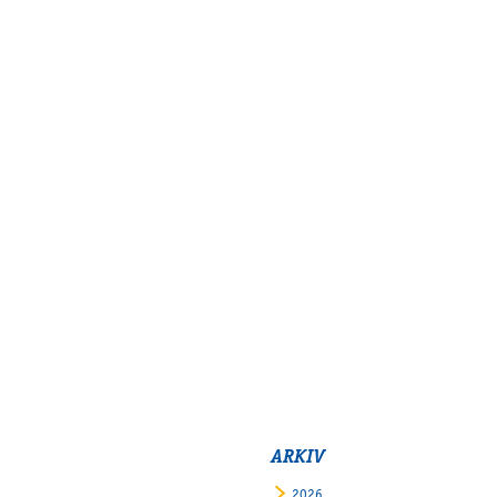
Supertorsdag
Ponnytravtävlingar
Ridsport
Om travskolan
Samarbetspartners
Licenskurser
Kursutbud och Aktiviteter
Ungdoms­stipendium
Ledningsgrupp
Kontakt
Styrelsen
Åby Trav­sällskap
ARKIV
Intresseföreningar
2026
Press