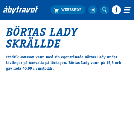
BÖRTAS LADY
Köp biljett
SKRÄLLDE
Travprogrammet
Boka ställplats
Fredrik Jonsson vann med sin egentränade Börtas Lady under
Bra att veta
tävlingar på Axevalla på lördagen. Börtas Lady vann på 15,5 och
Restauranger
gav hela 40,99 i vinstodds.
Catering by Lyon
Hotell nära oss
Nybörjar­guide
Presentkort
Tävlingsdagar
FAQ