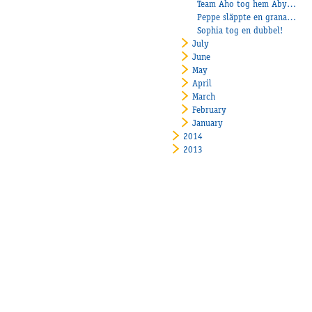
Team Aho tog hem Åby Stora Montépris
Peppe släppte en granat på Vaggeryd
Sophia tog en dubbel!
July
June
May
April
March
February
January
2014
2013