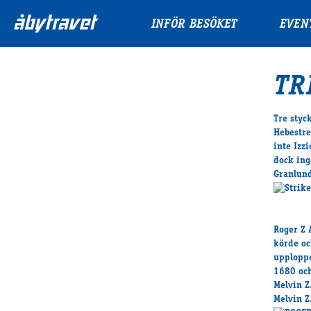
INFÖR BESÖKET
EVEN
TR
Tre styc
Hebestre
inte Izz
dock ing
Granlund
Roger Z 
körde oc
upploppe
1680 och
Melvin Z
Melvin Z