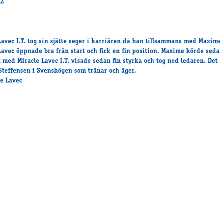
Lavec I.T. tog sin sjätte seger i karriären då han tillsammans med Maxim
Lavec öppnade bra från start och fick en fin position. Maxime körde sed
t med Miracle Lavec I.T. visade sedan fin styrka och tog ned ledaren. Det 
Steffensen i Svenshögen som tränar och äger.