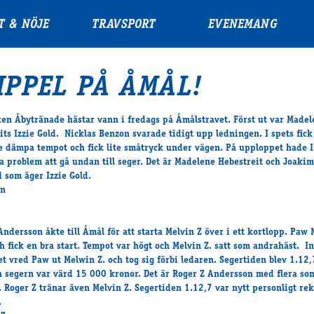
T & NÖJE
TRAVSPORT
EVENEMANG
IPPEL PÅ ÅMÅL!
ken Åbytränade hästar vann i fredags på Åmålstravet. Först ut var Madel
its Izzie Gold. Nicklas Benzon svarade tidigt upp ledningen. I spets fick
ie dämpa tempot och fick lite småtryck under vägen. På upploppet hade I
a problem att gå undan till seger. Det är Madelene Hebestreit och Joakim
 som äger Izzie Gold.
Andersson åkte till Åmål för att starta Melvin Z över i ett kortlopp. Paw
h fick en bra start. Tempot var högt och Melvin Z. satt som andrahäst. I
t vred Paw ut Melwin Z. och tog sig förbi ledaren. Segertiden blev 1.12,
 segern var värd 15 000 kronor. Det är Roger Z Andersson med flera so
. Roger Z tränar även Melvin Z. Segertiden 1.12,7 var nytt personligt rek
.