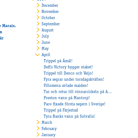
December
November
October
September
e Marais.
August
an
July
är
June
May
April
Trippel på Åmål!
Defi's Victory bygger staket!
Trippel till Denco och Veijo!
Fyra segrar under torsdagskvällen!
Fillomena avlade maiden!
Tur och retur till vinnarcirkeln på Axevalla för Return Ticket!
Preston vann på Mantorp!
Paco fixade första segern i Sverige!
Trippel på Färjestad
Tyra Banks vann på Solvalla!
March
February
January