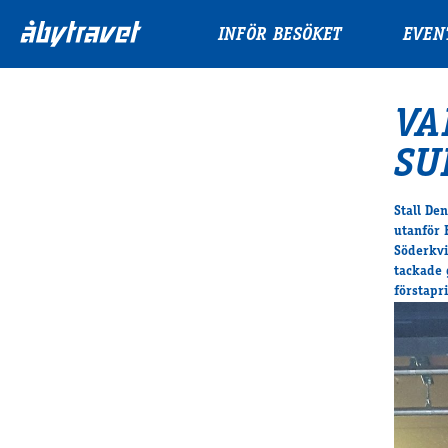
INFÖR BESÖKET
EVEN
VA
SU
Stall De
utanför 
Söderkvi
tackade 
förstapri