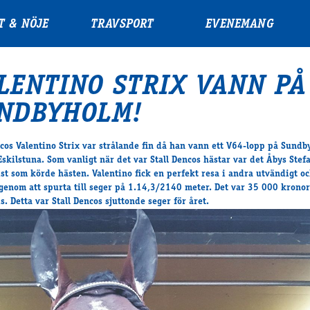
T & NÖJE
TRAVSPORT
EVENEMANG
LENTINO STRIX VANN PÅ
NDBYHOLM!
ncos Valentino Strix var strålande fin då han vann ett V64-lopp på Sund
Eskilstuna. Som vanligt när det var Stall Dencos hästar var det Åbys Stef
st som körde hästen. Valentino fick en perfekt resa i andra utvändigt o
genom att spurta till seger på 1.14,3/2140 meter. Det var 35 000 kronor
s. Detta var Stall Dencos sjuttonde seger för året.