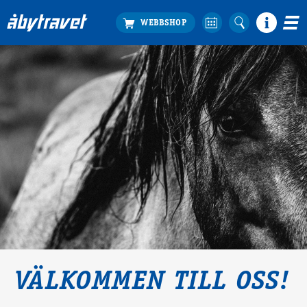
Köp biljett
Travprogrammet
Boka ställplats
Bra att veta
Restauranger
Catering by Lyon
Hotell nära oss
Nybörjar­guide
Presentkort
Tävlingsdagar
FAQ
VÄLKOMMEN TILL OSS!