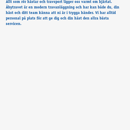
Allt som rör hästar och travsport ligger oss varmt om hjärtat.
Travkonferens
Åbytravet är en modern travanläggning och har kan både du, din
Exponering & värdskap
häst och ditt team känna att ni är i trygga händer. Vi har alltid
Aktiviteter
personal på plats för att ge dig och din häst den allra bästa
servicen.
Hört och hänt
Tävling
Tävlingsserier
Träning och provlopp
Aktiva
Månadens hästägare 2026
Månadens B-tränare 2026
Euro Classic Trot
Andelshästar
Åby Stora Pris 2026
Supertorsdag för företag