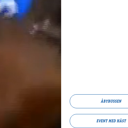
ÅBYBUSSEN
EVENT MED HÄST