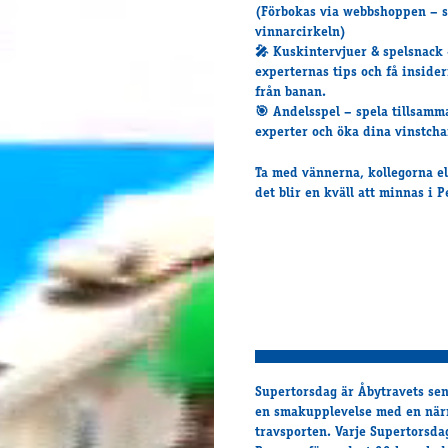
(Förbokas via webbshoppen – s
vinnarcirkeln)
🎤
Kuskintervjuer & spelsnack
experternas tips och få inside
från banan.
🎯
Andelsspel
– spela tillsamm
experter och öka dina vinstcha
Ta med vännerna, kollegorna el
det blir en kväll att minnas i 
Supertorsdag är Åbytravets sen
en smakupplevelse med en närm
travsporten. Varje Supertorsdag