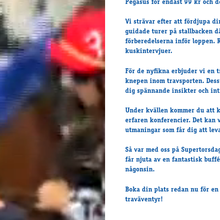
Pegasus för endast 99 kr och det
Vi strävar efter att fördjupa d
guidade turer på stallbacken d
förberedelserna inför loppen. 
kuskintervjuer.
För de nyfikna erbjuder vi en 
knepen inom travsporten. Dess
dig spännande insikter och int
Under kvällen kommer du att ku
erfaren konferencier. Det kan v
utmaningar som får dig att lev
Så var med oss på Supertorsdag 
får njuta av en fantastisk buf
någonsin.
Boka din plats redan nu för en 
traväventyr!