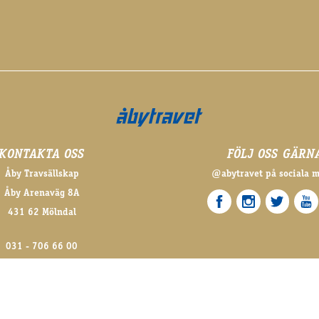
KONTAKTA OSS
FÖLJ OSS GÄRN
Åby Travsällskap
@abytravet på sociala 
Åby Arenaväg 8A
431 62 Mölndal
031 - 706 66 00
nfo@aby.travsport.se