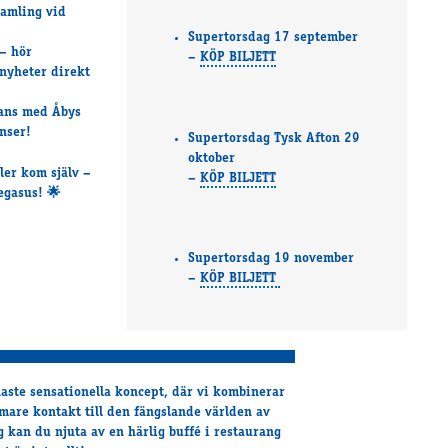
amling vid
Supertorsdag 17 september
– hör
–
KÖP BILJETT
rnyheter direkt
ans med Åbys
nser!
Supertorsdag Tysk Afton 29
oktober
ler kom själv –
–
KÖP BILJETT
Pegasus! 🌟
Supertorsdag 19 november
–
KÖP BILJETT
aste sensationella koncept, där vi kombinerar
are kontakt till den fängslande världen av
 kan du njuta av en härlig buffé i restaurang