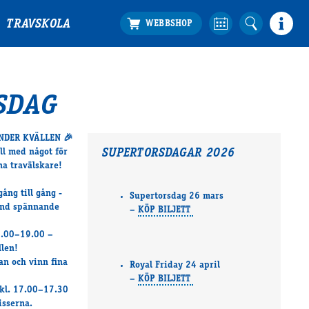
TRAVSKOLA
SDAG
NDER KVÄLLEN
🎉
ll med något för
SUPERTORSDAGAR 2026
na travälskare!
ång till gång -
Supertorsdag 26 mars
land spännande
–
KÖP BILJETT
.00–19.00 –
llen!
an och vinn fina
Royal Friday 24 april
–
KÖP BILJETT
 kl. 17.00–17.30
isserna.