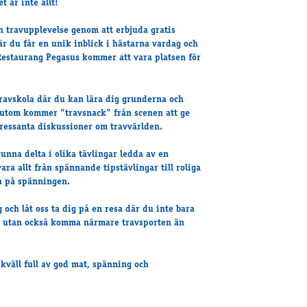
 är inte allt!
in travupplevelse genom att erbjuda gratis
är du får en unik inblick i hästarna vardag och
Restaurang Pegasus kommer att vara platsen för
travskola där du kan lära dig grunderna och
utom kommer "travsnack" från scenen att ge
ressanta diskussioner om travvärlden.
nna delta i olika tävlingar ledda av en
ara allt från spännande tipstävlingar till roliga
a på spänningen.
och låt oss ta dig på en resa där du inte bara
fé utan också komma närmare travsporten än
kväll full av god mat, spänning och