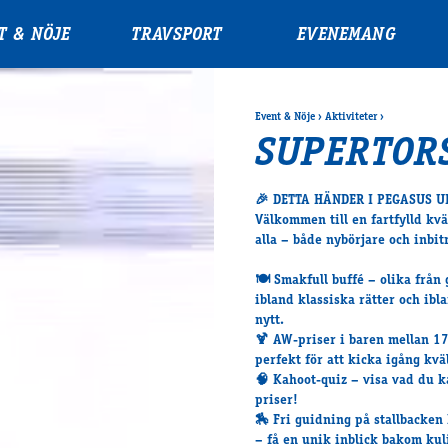
T & NÖJE
TRAVSPORT
EVENEMANG
Event & Nöje
›
Aktiviteter
›
SUPERTOR
🎉
DETTA HÄNDER I PEGASUS U
Välkommen till en fartfylld kvä
alla – både nybörjare och inbit
🍽️
Smakfull buffé
– olika från g
ibland klassiska rätter och ib
nytt.
🍹
AW-priser i baren
mellan 17
perfekt för att kicka igång kvä
🧠
Kahoot-quiz
– visa vad du k
priser!
🏇
Fri guidning på stallbacken
– få en unik inblick bakom kul