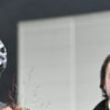
Travkonferens
Exponering & värdskap
Aktiviteter
Hört och hänt
Tävling
Tävlingsserier
Träning och provlopp
Aktiva
Månadens hästägare 2026
Månadens B-tränare 2026
Euro Classic Trot
Andelshästar
Åby Stora Pris 2026
Supertorsdag för företag