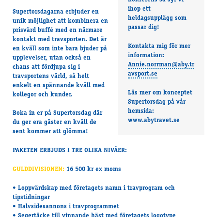
konferens så syr vi
ihop ett
Supertorsdagarna erbjuder en
heldagsupplägg som
unik möjlighet att kombinera en
passar dig!
prisvärd buffé med en närmare
kontakt med travsporten. Det är
Kontakta mig för mer
en kväll som inte bara bjuder på
information:
upplevelser, utan också en
Annie.norrman@aby.tr
chans att fördjupa sig i
avsport.se
travsportens värld, så helt
enkelt en spännande kväll med
Läs mer om konceptet
kollegor och kunder.
Supertorsdag på vår
hemsida:
Boka in er på Supertorsdag där
www.abytravet.se
du ger era gäster en kväll de
sent kommer att glömma!
PAKETEN ERBJUDS I TRE OLIKA NIVÅER:
GULDDIVISIONEN:
16 500 kr ex moms
• Loppvärdskap med företagets namn i travprogram och
tipstidningar
• Halvsidesannons i travprogrammet
• Segertäcke till vinnande häst med företagets logotype