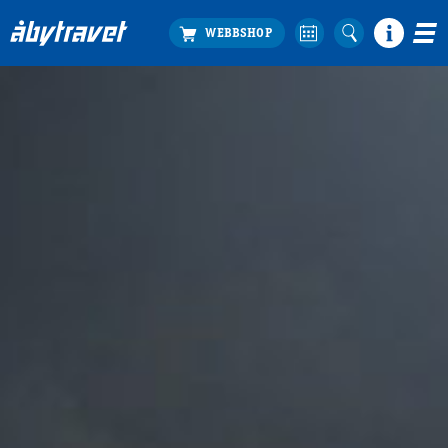
Köp biljett
Travprogrammet
Boka ställplats
Bra att veta
Restauranger
Catering by Lyon
Hotell nära oss
Nybörjar­guide
Presentkort
Tävlingsdagar
FAQ