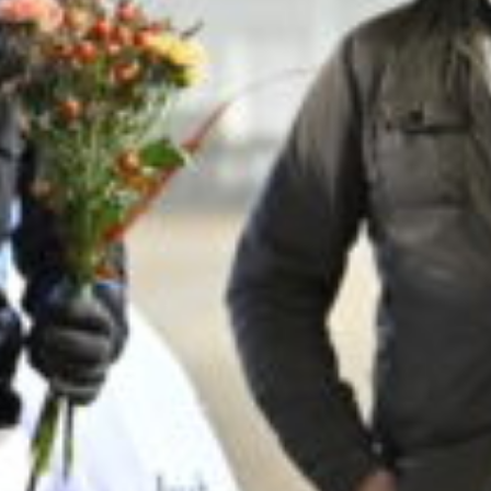
Supertorsdag
Ponnytravtävlingar
Ridsport
Om travskolan
Samarbetspartners
Licenskurser
Kursutbud och Aktiviteter
Ungdoms­stipendium
Ledningsgrupp
Kontakt
Styrelsen
Åby Trav­sällskap
Intresseföreningar
Press