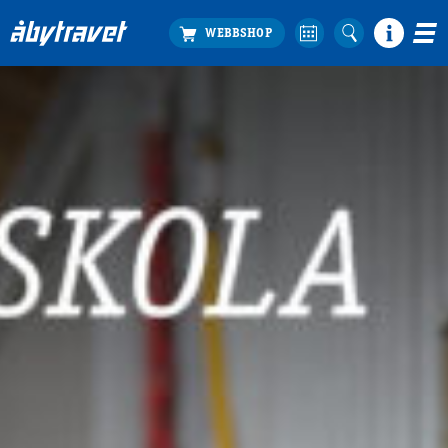
Köp biljett
Travprogrammet
Boka ställplats
Bra att veta
Restauranger
Catering by Lyon
Hotell nära oss
Nybörjar­guide
Presentkort
Tävlingsdagar
FAQ