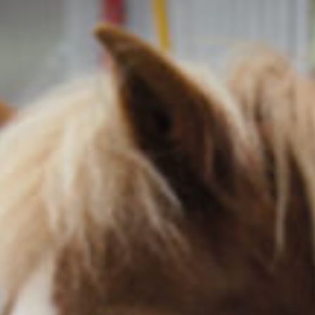
Travkonferens
Exponering & värdskap
Aktiviteter
Hört och hänt
Tävling
Tävlingsserier
Träning och provlopp
Aktiva
Månadens hästägare 2026
Månadens B-tränare 2026
Euro Classic Trot
Andelshästar
Åby Stora Pris 2026
Supertorsdag för företag