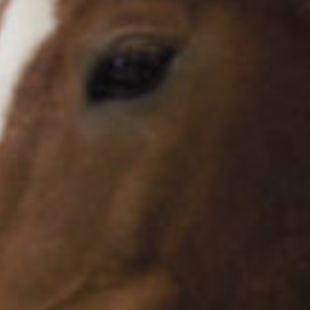
Supertorsdag
Ponnytravtävlingar
Ridsport
Om travskolan
Samarbetspartners
Licenskurser
Kursutbud och Aktiviteter
Ungdoms­stipendium
Ledningsgrupp
Kontakt
Styrelsen
Åby Trav­sällskap
Intresseföreningar
Press