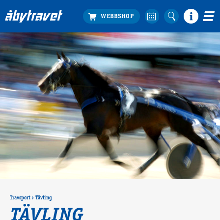
Köp biljett
Travprogrammet
Boka ställplats
Bra att veta
Restauranger
Catering by Lyon
Hotell nära oss
Nybörjar­guide
Presentkort
Tävlingsdagar
FAQ
Travsport
›
Tävling
TÄVLING