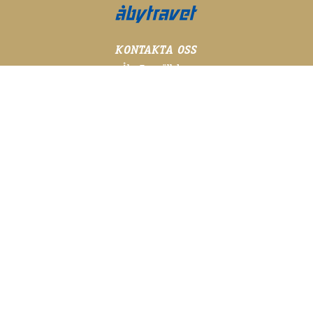
KONTAKTA OSS
Åby Travsällskap
Åby Arenaväg 8A
431 62 Mölndal
031 - 706 66 00
info@aby.travsport.se
FÖLJ OSS GÄRNA!
@abytravet på sociala medier
FÖR DE SENASTE NYHETERNA
Skriv upp dig på vårt nyhetsbrev