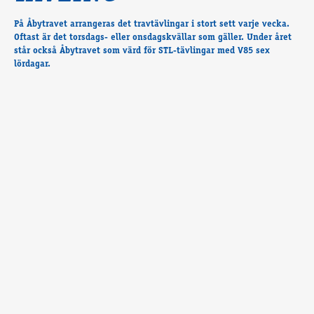
Travkonferens
Exponering & värdskap
På Åbytravet arrangeras det travtävlingar i stort sett varje vecka.
Oftast är det torsdags- eller onsdagskvällar som gäller. Under året
Aktiviteter
står också Åbytravet som värd för STL-tävlingar med V85 sex
lördagar.
Hört och hänt
Tävling
Tävlingsserier
Träning och provlopp
Aktiva
Månadens hästägare 2026
Månadens B-tränare 2026
Euro Classic Trot
Andelshästar
Åby Stora Pris 2026
Supertorsdag för företag