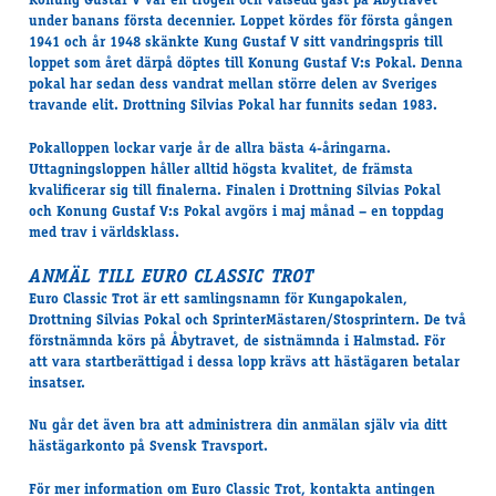
Konung Gustaf V var en trogen och välsedd gäst på Åbytravet
under banans första decennier. Loppet kördes för första gången
1941 och år 1948 skänkte Kung Gustaf V sitt vandringspris till
loppet som året därpå döptes till Konung Gustaf V:s Pokal. Denna
pokal har sedan dess vandrat mellan större delen av Sveriges
travande elit. Drottning Silvias Pokal har funnits sedan 1983.
Pokalloppen lockar varje år de allra bästa 4-åringarna.
Uttagningsloppen håller alltid högsta kvalitet, de främsta
kvalificerar sig till finalerna. Finalen i Drottning Silvias Pokal
och Konung Gustaf V:s Pokal avgörs i maj månad – en toppdag
med trav i världsklass.
ANMÄL TILL EURO CLASSIC TROT
Euro Classic Trot är ett samlingsnamn för Kungapokalen,
Drottning Silvias Pokal och SprinterMästaren/Stosprintern. De två
förstnämnda körs på Åbytravet, de sistnämnda i Halmstad. För
att vara startberättigad i dessa lopp krävs att hästägaren betalar
insatser.
Nu går det även bra att administrera din anmälan själv via ditt
hästägarkonto på Svensk Travsport.
För mer information om Euro Classic Trot, kontakta antingen