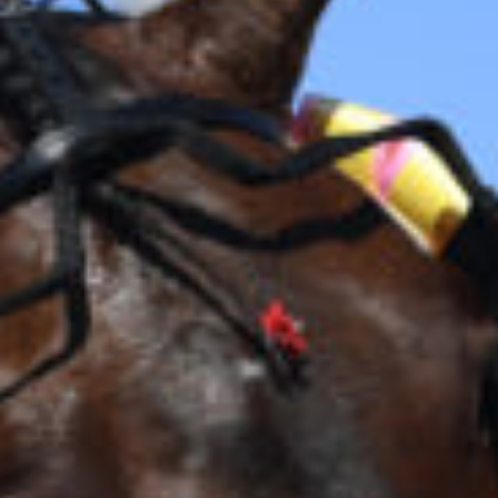
Travkonferens
Exponering & värdskap
Aktiviteter
Hört och hänt
Tävling
Tävlingsserier
Träning och provlopp
Aktiva
Månadens hästägare 2026
Månadens B-tränare 2026
Euro Classic Trot
Andelshästar
Åby Stora Pris 2026
Supertorsdag för företag