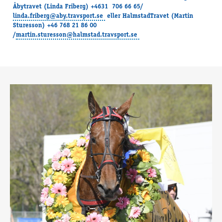
Åbytravet (Linda Friberg) +4631 706 66 65/
linda.friberg@aby.travsport.se
eller HalmstadTravet (Martin
Sturesson) +46 768 21 86 00
/
martin.sturesson@halmstad.travsport.se