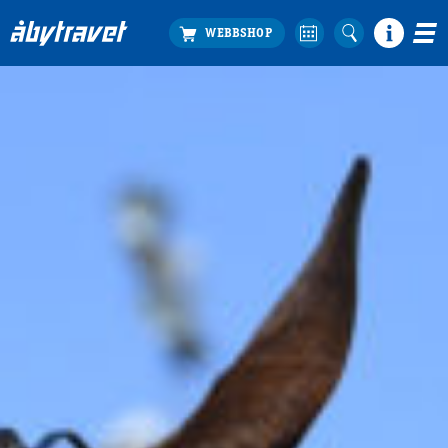
Köp biljett
Travprogrammet
Boka ställplats
Bra att veta
Restauranger
Catering by Lyon
Hotell nära oss
Nybörjar­guide
Presentkort
Tävlingsdagar
FAQ