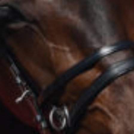
Supertorsdag
Ponnytravtävlingar
Ridsport
Om travskolan
Samarbetspartners
Licenskurser
Kursutbud och Aktiviteter
Ungdoms­stipendium
Ledningsgrupp
Kontakt
Styrelsen
Åby Trav­sällskap
Intresseföreningar
Press