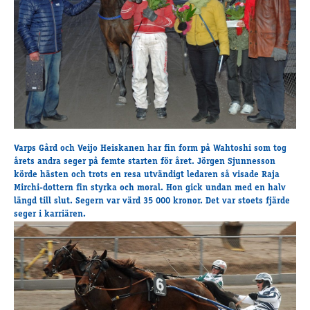
Travkonferens
Exponering & värdskap
Aktiviteter
Hört och hänt
Tävling
Tävlingsserier
Träning och provlopp
Varps Gård och Veijo Heiskanen
har fin form på
Wahtoshi
som tog
årets andra seger på femte starten för året.
Jörgen Sjunnesson
Aktiva
körde hästen och trots en resa utvändigt ledaren så visade Raja
Månadens hästägare 2026
Mirchi-dottern fin styrka och moral. Hon gick undan med en halv
Månadens B-tränare 2026
längd till slut. Segern var värd 35 000 kronor. Det var stoets fjärde
seger i karriären.
Euro Classic Trot
Andelshästar
Åby Stora Pris 2026
Supertorsdag för företag