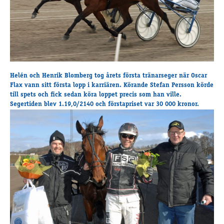
Supertorsdag
Ponnytravtävlingar
Ridsport
Om travskolan
Helén och Henrik Blomberg
tog årets första tränarseger när Oscar
Samarbetspartners
Flax vann sitt första lopp i karriären. Körande
Stefan Persson
körde
till spets och fick sedan köra loppet precis som han ville.
Licenskurser
Segertiden blev 1.19,0/2140 och förstapriset var 30 000 kronor.
Kursutbud och Aktiviteter
Ungdoms­stipendium
Ledningsgrupp
Kontakt
Styrelsen
Åby Trav­sällskap
Intresseföreningar
Press