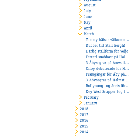
August
July
June
May
April
March
Tommy hälsar välkommen till Dunevad
Dubbel till Stall Bergh!
Härlig stallform för Veijo
Ferrari snabbast på Halmstad!
3 Åbysegrar på Axevalla under söndagen!
Caloy debuterade för Heiskanen
Framgångar för Åby på Ponnytravgalan!
3 Åbysegrar på Halmstadtravet
Bullyoung tog årets första seger!
Key West Snapper tog tredje raka segern!
February
January
2018
2017
2016
2015
2014