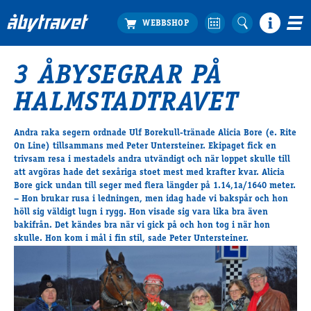
3 ÅBYSEGRAR PÅ
Köp biljett
HALMSTADTRAVET
Travprogrammet
Boka ställplats
Andra raka segern ordnade
Ulf Borekull
-tränade
Alicia Bore
(e. Rite
Bra att veta
On Line) tillsammans med
Peter Untersteiner
. Ekipaget fick en
Restauranger
trivsam resa i mestadels andra utvändigt och när loppet skulle till
att avgöras hade det sexåriga stoet mest med krafter kvar. Alicia
Catering by Lyon
Bore gick undan till seger med flera längder på 1.14,1a/1640 meter.
Hotell nära oss
– Hon brukar rusa i ledningen, men idag hade vi bakspår och hon
Nybörjar­guide
höll sig väldigt lugn i rygg. Hon visade sig vara lika bra även
bakifrån. Det kändes bra när vi gick på och hon tog i när hon
Presentkort
skulle. Hon kom i mål i fin stil, sade Peter Untersteiner.
Tävlingsdagar
FAQ