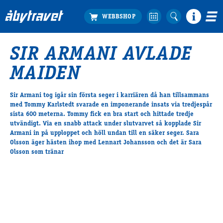
SIR ARMANI AVLADE
Köp biljett
MAIDEN
Travprogrammet
Boka ställplats
Sir Armani tog igår sin första seger i karriären då han tillsammans
Bra att veta
med Tommy Karlstedt svarade en imponerande insats via tredjespår
Restauranger
sista 600 meterna. Tommy fick en bra start och hittade tredje
utvändigt. Via en snabb attack under slutvarvet så kopplade Sir
Catering by Lyon
Armani in på upploppet och höll undan till en säker seger. Sara
Hotell nära oss
Olsson äger hästen ihop med Lennart Johansson och det är Sara
Nybörjar­guide
Olsson som tränar
Presentkort
Tävlingsdagar
FAQ