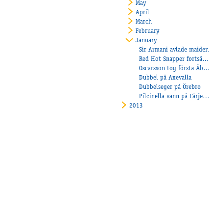
May
April
March
February
January
Sir Armani avlade maiden
Red Hot Snapper fortsätter att vinna!
Oscarsson tog första Åbysegern!
Dubbel på Axevalla
Dubbelseger på Örebro
Pilcinella vann på Färjestad
2013