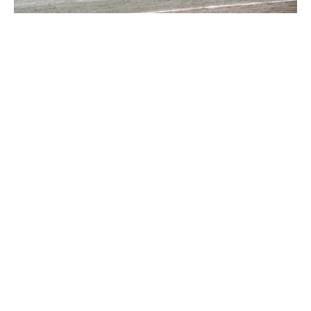
Travkonferens
Exponering & värdskap
Aktiviteter
Hört och hänt
Tävling
Tävlingsserier
Träning och provlopp
Aktiva
Månadens hästägare 2026
Månadens B-tränare 2026
Euro Classic Trot
Andelshästar
Åby Stora Pris 2026
Supertorsdag för företag