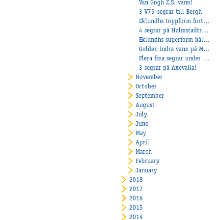
Van Gogh Z.S. vann!
3 V75-segrar till Bergh
Eklundhs toppform fortsätter!
4 segrar på Halmstadtravet
Eklundhs superform håller i sig!
Golden Indra vann på Mantorp
Flera fina segrar under lördagen
3 segrar på Axevalla!
November
October
September
August
July
June
May
April
March
February
January
2018
2017
2016
2015
2014