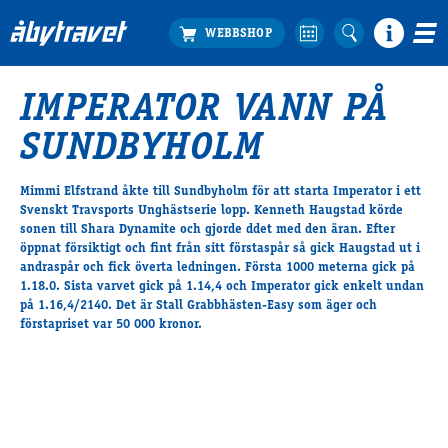
IMPERATOR VANN PÅ
Köp biljett
SUNDBYHOLM
Travprogrammet
Boka ställplats
Mimmi Elfstrand åkte till Sundbyholm för att starta Imperator i ett
Bra att veta
Svenskt Travsports Unghästserie lopp. Kenneth Haugstad körde
Restauranger
sonen till Shara Dynamite och gjorde ddet med den äran. Efter
öppnat försiktigt och fint från sitt förstaspår så gick Haugstad ut i
Catering by Lyon
andraspår och fick överta ledningen. Första 1000 meterna gick på
Hotell nära oss
1.18.0. Sista varvet gick på 1.14,4 och Imperator gick enkelt undan
Nybörjar­guide
på 1.16,4/2140. Det är Stall Grabbhästen-Easy som äger och
förstapriset var 50 000 kronor.
Presentkort
Tävlingsdagar
FAQ