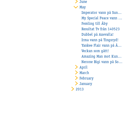
June
May
Imperator vann på Sundbyholm
My Special Peace vann på Årjäng!
Femling till Åby
Resultat Tv från 140523
Dubbel på Axevalla!
Irma vann på Tingsryd!
Yankee Flair vann på Åmål!
Veckan som gått!
Amazing Man mot Kungapokalen
Nerone Bigi vann på Solvalla!
April
March
February
January
2013