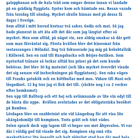
Travkonferens
galoppbanan och de kala träd som omgav denne innan vi landade
pâ en grâdisig flygplats. Syster kom och hämtade oss. Resan varade
Exponering & värdskap
frân torsdag till söndag. Mycket skulle hinnas med pâ dessa fâ
Aktiviteter
dagar i Sverige.
Som alltid i mitt huvud kretsar tvâ saker. Godis och mat. Sâ jag
hade planerat in att äta allt det där som jag längtat efter sâ
mycket. Men som alltid, pâ nâgot vis, sen aldrig smakar sâ där gott
Hört och hänt
som man förväntat sig. Första kvällen blev det kinesmat frân
Tävling
restaurangen i Mölndal. Dag tvâ fokuserade jag mig pâ kebabtallrik
i Kâllered. Sen en raid till Kungsbacka och Börjes-butiken. Som
Tävlingsserier
nystartad tränare sâ lockar alltid bra priser pâ det som kunde
Träning och provlopp
behövas. Det blev 30 kg materiel (och lika mycket övervikt visade
Aktiva
det sig senare vid incheckningen pâ flygplatsen). Sen raka vägen
till Franks gatukök och en köttbullar med mos. Vidare till Maxi och
Månadens hästägare 2026
lösgodiset. 12 kg tror jag vi fick det till. (räckte nog i ca 2 veckor
Månadens B-tränare 2026
efter hemkomst)
Euro Classic Trot
Sen upp till Balltorp och ett hej och avlämnande av lite vin odyl till
de bästa där uppe. Kvällen avslutades av det obligatoriska besöket
Andelshästar
pâ Bamboo.
Lördagen blev en snabbvisist ute vid Lângedrag för att visa lite
skärgârdsmiljö till kompisen. Trots grâtt och trist väder.
Solen sprack dock upp lagom till vi begav oss mot Âbyovalen. Vi var
Åby Stora Pris 2026
där i väldig god tid visade det sig. Kompisen sâg smâ vita
Supertorsdag för företag
maskothästar lite överallt och helt plötsligt stod han där med hela