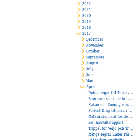
2022
2021
2020
2019
2018
2017
December
November
October
September
August
July
June
May
April
Dubbelseger till Törnqvist på Örebro!
Bourborn smakade bra för Stefan på Halmstad!
Kakan och Snoopy vann på Vaggeryd
Perfect King tillbaka i vinnarcirkeln!
Malkin stenhård för dödens
Sen Axevallarapport
Trippel för Veijo och The Black Girl fortsätter vinna!
Många segrar under Påskhelgen!