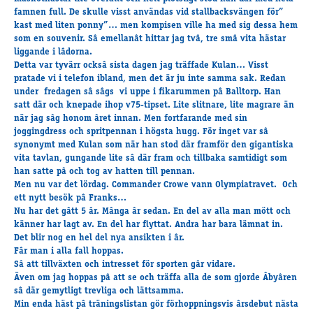
Supertorsdag
famnen full. De skulle visst användas vid stallbacksvängen för”
kast med liten ponny”… men kompisen ville ha med sig dessa hem
Ponnytravtävlingar
som en souvenir. Sâ emellanât hittar jag tvâ, tre smâ vita hästar
Ridsport
liggande i lâdorna.
Detta var tyvärr ocksâ sista dagen jag träffade Kulan… Visst
pratade vi i telefon ibland, men det är ju inte samma sak. Redan
under fredagen sâ sâgs vi uppe i fikarummen pâ Balltorp. Han
Om travskolan
satt där och knepade ihop v75-tipset. Lite slitnare, lite magrare än
Samarbetspartners
när jag sâg honom âret innan. Men fortfarande med sin
joggingdress och spritpennan i högsta hugg. För inget var sâ
Licenskurser
synonymt med Kulan som när han stod där framför den gigantiska
Kursutbud och Aktiviteter
vita tavlan, gungande lite sâ där fram och tillbaka samtidigt som
Ungdoms­stipendium
han satte pâ och tog av hatten till pennan.
Men nu var det lördag. Commander Crowe vann Olympiatravet. Och
ett nytt besök pâ Franks…
Nu har det gâtt 5 âr. Mânga âr sedan. En del av alla man mött och
Ledningsgrupp
känner har lagt av. En del har flyttat. Andra har bara lämnat in.
Det blir nog en hel del nya ansikten i âr.
Kontakt
Fâr man i alla fall hoppas.
Styrelsen
Sâ att tillväxten och intresset för sporten gâr vidare.
Åby Trav­sällskap
Även om jag hoppas pâ att se och träffa alla de som gjorde Âbyâren
sâ där gemytligt trevliga och lättsamma.
Intresseföreningar
Min enda häst pâ träningslistan gör förhoppningsvis ârsdebut nästa
Press