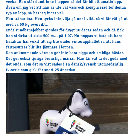
vecka. Han stâr dumt inne i loppen sâ det fâr bli ett amatörlopp.
Även om jag vet att han är lite väl vass och komplicerad för denna
typ av lopp, sâ har jag inget val.
Han tränar bra. Men tycks inte vilja gâ ner i vikt, sâ vi fâr väl gâ ut
med ca 50 kg övervikt…
Enda rundbanejobbet gjordes för drygt 10 dagar sedan och dâ fick
han sträcka ut sista 500 m… pâ 1.07. Nu hoppas vi bara att hans
karaktär har vuxit till sig lite under vinterupphâllet sâ att hans
fartresurser blir lite jämnare i loppen.
Den ankommande värmen ger inte bara pigga och smidiga hästar.
Det ger ocksâ tjuriga brunstiga märrar. Man fâr väl ta det goda med
det onda, som det sâ vist sades i en dansk/svensk utomordentlig
tv-serie som gick för snart 25 âr sedan.