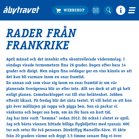
RADER FRÅN
Köp biljett
FRANKRIKE
Travprogrammet
Boka ställplats
April mânad och det innebär ofta okontrollerade väderomslag. I
Bra att veta
söndags visade termometern fina 26 grader. Dagen efter bara 14
Restauranger
grader och disigt. Men nâgra fina soldagar ger en viss känsla av att
det kan bli varmare inom en snar framtid.
Catering by Lyon
En annan sak som visar sig inom en snar framtid är om vâr
Hotell nära oss
planerade Sverigeresa blir av eller inte. Allt ser dock ut att gâ helt
Nybörjar­guide
enligt planen. Comebackloppet var till stor belâtenhet. Jobben
efterât likasâ. Pâ fredag blir det sista testet. Vi vill helst se att hon
Presentkort
gâr över mâllinjen pâ rappa och pigga ben. Sen sâ packar vi
Tävlingsdagar
väskorna och beger oss hem, om än för bara en kort tid.
Jag har inte varit ”hemma” sedan 2012. Dâ ocksâ i slutet av april.
FAQ
Jag och bästa vännen hittade billiga flygbiljetter med ryanair. 60€
tur och retur för tvâ personer. Direktflyg Marseille-Säve. Vi âkte
frân 20 graders värme och drygt 3,5 timme senare flög vi över