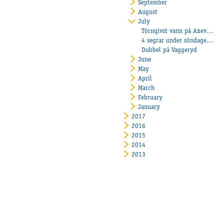
September
August
July
Törnqivst vann på Axevalla!
4 segrar under söndagens Breddlopp
Dubbel på Vaggeryd
June
May
April
March
February
January
2017
2016
2015
2014
2013