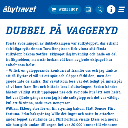
DUBBEL PÅ VAGGERYD
Köp biljett
Travprogrammet
Första avdelningen av dubbelkampen var sulkyloppet, där erkänt
skickliga ryttarinnan Tova Bengtsson fick vinna sitt första
Boka ställplats
sulkylopp bakom
Sotfire
. Ekipaget låg invändigt och hade en del
Bra att veta
trafikproblem, men när luckan väl kom avgjorde ekipaget hur
Restauranger
enkelt som helst.
– Vi fick en galopperande konkurrent framför oss och jag tänkte
Catering by Lyon
att då flyttar vi väl ut ett spår och släpper förbi den, men det
Hotell nära oss
gjorde inte de andra. När vi väl kom loss var det ledigt på innerspår
så vi kom fram fint och hittade loss i slutsvängen. Sedan kändes
Nybörjar­guide
hästen väldigt stark upploppet ner och avgjorde hur lätt som helst.
Presentkort
Det var fjärde gången som jag körde sulkylopp och det var väldigt
Tävlingsdagar
kul att få vinna, sade Tova Bengtsson.
William Ekberg stor för en fin styrning bakom Stall Dencos Flirt
FAQ
Fortuna. Från bakspår tog Wille det lugnt och satte in attacken
under loppet avslutande del. Flirt Fortuna visade klass och moral
när han gick undan till seger. Det var 20 000 kronor till vinnaren