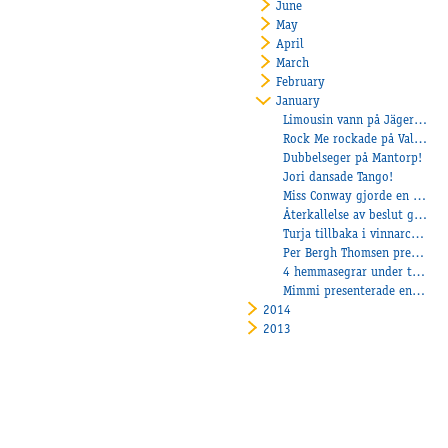
June
May
April
March
February
January
Limousin vann på Jägersro!
Rock Me rockade på Valla!
Dubbelseger på Mantorp!
Jori dansade Tango!
Miss Conway gjorde en fin debut för Sara!
Återkallelse av beslut gällande barfotakörning
Turja tillbaka i vinnarcirkeln!
Per Bergh Thomsen presenterade en fin vinnare!
4 hemmasegrar under torsdagen!
Mimmi presenterade en fin vinnare!
2014
2013