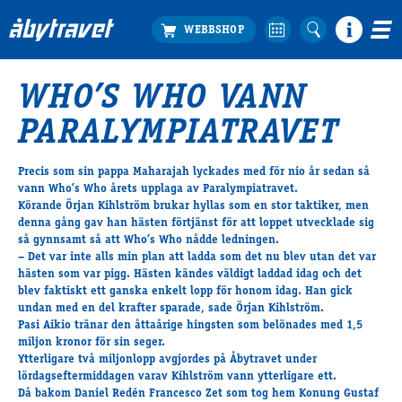
WHO’S WHO VANN
Köp biljett
PARALYMPIATRAVET
Travprogrammet
Boka ställplats
Precis som sin pappa Maharajah lyckades med för nio år sedan så
Bra att veta
vann Who’s Who årets upplaga av Paralympiatravet.
Restauranger
Körande Örjan Kihlström brukar hyllas som en stor taktiker, men
denna gång gav han hästen förtjänst för att loppet utvecklade sig
Catering by Lyon
så gynnsamt så att Who’s Who nådde ledningen.
Hotell nära oss
– Det var inte alls min plan att ladda som det nu blev utan det var
Nybörjar­guide
hästen som var pigg. Hästen kändes väldigt laddad idag och det
blev faktiskt ett ganska enkelt lopp för honom idag. Han gick
Presentkort
undan med en del krafter sparade, sade Örjan Kihlström.
Tävlingsdagar
Pasi Aikio tränar den åttaårige hingsten som belönades med 1,5
miljon kronor för sin seger.
FAQ
Ytterligare två miljonlopp avgjordes på Åbytravet under
lördagseftermiddagen varav Kihlström vann ytterligare ett.
Då bakom Daniel Redén Francesco Zet som tog hem Konung Gustaf