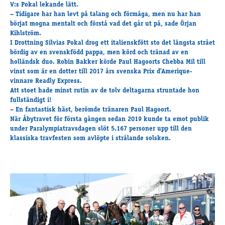
Travkonferens
V:s Pokal lekande lätt.
– Tidigare har han levt på talang och förmåga, men nu har han
Exponering & värdskap
börjat mogna mentalt och förstå vad det går ut på, sade Örjan
Aktiviteter
Kihlström.
I Drottning Silvias Pokal drog ett italienskfött sto det längsta strået
bördig av en svenskfödd pappa, men körd och tränad av en
holländsk duo. Robin Bakker körde Paul Hagoorts Chebba Mil till
Hört och hänt
vinst som är en dotter till 2017 års svenska Prix d’Amerique-
Tävling
vinnare Readly Express.
Att stoet hade minst rutin av de tolv deltagarna struntade hon
Tävlingsserier
fullständigt i!
Träning och provlopp
– En fantastisk häst, berömde tränaren Paul Hagoort.
Aktiva
När Åbytravet för första gången sedan 2019 kunde ta emot publik
under Paralympiatravsdagen slöt 5.167 personer upp till den
Månadens hästägare 2026
klassiska travfesten som avlöpte i strålande solsken.
Månadens B-tränare 2026
Euro Classic Trot
Andelshästar
Åby Stora Pris 2026
Supertorsdag för företag