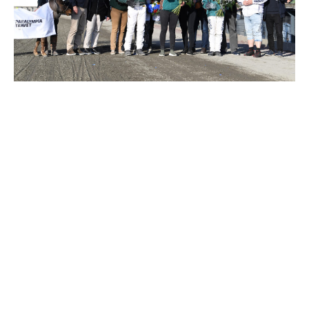
Supertorsdag
Ponnytravtävlingar
Ridsport
Om travskolan
Samarbetspartners
Licenskurser
Kursutbud och Aktiviteter
Ungdoms­stipendium
Ledningsgrupp
Kontakt
Styrelsen
Åby Trav­sällskap
Intresseföreningar
Press