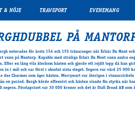
T & NÖJE
TRAVSPORT
EVENEMANG
RGHDUBBEL PÅ MANTORP
ergh noterades för årets 154 och 155 tränarseger när Eclair Du Mont och
t vann på Mantorp. Kapable med struliga Eclair Du Mont vann andra seg
n. Efter en lång vila återkom hästen och gjorde ett rejält lopp då han gick
en in i mål och var först i absolut sista steget. Segern var värd 25 000 k
ie des Charmes som äger hästen. Worrywart var återigen i vinnarcirkeln 
från en period. Bergh körde offensivt och hästen visade fin styrka när ha
ll segern. Förstapriset var 30 000 kronor och det är Stall Droad AB som 