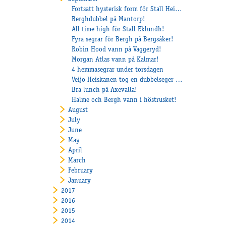
Fortsatt hysterisk form för Stall Heiskanen!
Berghdubbel på Mantorp!
All time high för Stall Eklundh!
Fyra segrar för Bergh på Bergsåker!
Robin Hood vann på Vaggeryd!
Morgan Atlas vann på Kalmar!
4 hemmasegrar under torsdagen
Veijo Heiskanen tog en dubbelseger på Solvalla
Bra lunch på Axevalla!
Halme och Bergh vann i höstrusket!
August
July
June
May
April
March
February
January
2017
2016
2015
2014