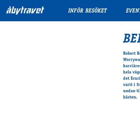
INFÖR BESÖKET
EVEN
BE
Robert B
Worrywar
karriäre
hela väg
det Ecur
varit i 
undan ti
hästen.