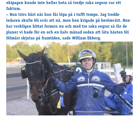
Travkonferens
ekipagen kunde inte heller hota så tredje raka segern var ett
faktum.
Exponering & värdskap
– Hon trivs bäst när hon får löpa på i tufft tempo. Jag trodde
Aktiviteter
ledaren skulle bli svår att nå, men hon krigade på berömvärt. Hon
har verkligen hittat formen nu och med tre raka segrar så får de
planer vi hade för en och en halv månad sedan att låta hästen bli
fölmärr skjutas på framtiden, sade William Ekberg.
Hört och hänt
Tävling
Tävlingsserier
Träning och provlopp
Aktiva
Månadens hästägare 2026
Månadens B-tränare 2026
Euro Classic Trot
Andelshästar
Åby Stora Pris 2026
Supertorsdag för företag