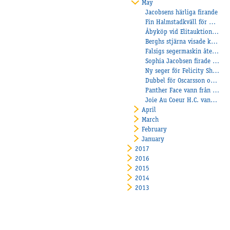
May
Jacobsens härliga firande
Fin Halmstadkväll för Åbylaget.
Åbyköp vid Elitauktionen!
Berghs stjärna visade klassen
Falsigs segermaskin åter i vinnarcirkeln
Sophia Jacobsen firade framgångar i Norge
Ny seger för Felicity Shagwell
Dubbel för Oscarsson och trippel för Heiskanen
Panther Face vann från dödens
Joie Au Coeur H.C. vann på Mantorp!
April
March
February
January
2017
2016
2015
2014
2013