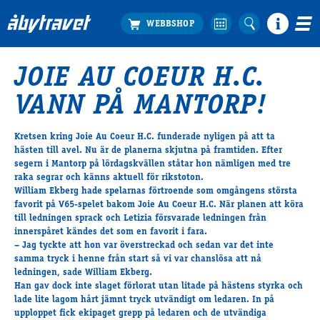
JOIE AU COEUR H.C.
Köp biljett
VANN PÅ MANTORP!
Travprogrammet
Boka ställplats
Kretsen kring Joie Au Coeur H.C. funderade nyligen på att ta
Bra att veta
hästen till avel. Nu är de planerna skjutna på framtiden. Efter
Restauranger
segern i Mantorp på lördagskvällen ståtar hon nämligen med tre
raka segrar och känns aktuell för rikstoton.
Catering by Lyon
William Ekberg hade spelarnas förtroende som omgångens största
Hotell nära oss
favorit på V65-spelet bakom Joie Au Coeur H.C. När planen att köra
Nybörjar­guide
till ledningen sprack och Letizia försvarade ledningen från
innerspåret kändes det som en favorit i fara.
Presentkort
– Jag tyckte att hon var överstreckad och sedan var det inte
Tävlingsdagar
samma tryck i henne från start så vi var chanslösa att nå
ledningen, sade William Ekberg.
FAQ
Han gav dock inte slaget förlorat utan litade på hästens styrka och
lade lite lagom hårt jämnt tryck utvändigt om ledaren. In på
upploppet fick ekipaget grepp på ledaren och de utvändiga