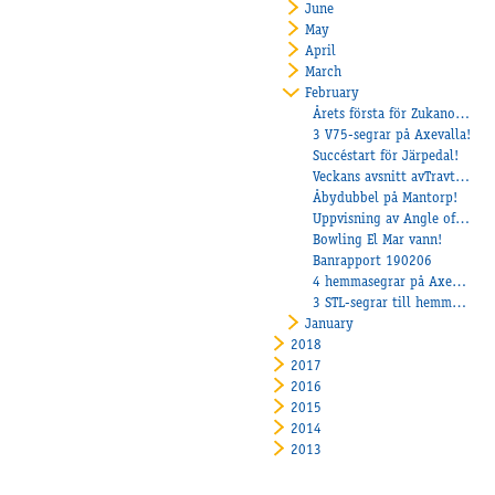
June
May
April
March
February
Årets första för Zukanovic
3 V75-segrar på Axevalla!
Succéstart för Järpedal!
Veckans avsnitt avTravtjöt
Åbydubbel på Mantorp!
Uppvisning av Angle of Attack
Bowling El Mar vann!
Banrapport 190206
4 hemmasegrar på Axevalla!
3 STL-segrar till hemmalaget!
January
2018
2017
2016
2015
2014
2013