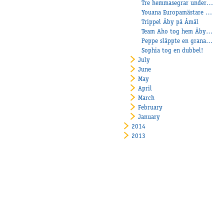
Tre hemmasegrar under torsdagskvällen och Sultan C.N. klar för final i Köpenhamn
Youana Europamästare och dubbelt V75 till stall Heiskanen
Trippel Åby på Åmål
Team Aho tog hem Åby Stora Montépris
Peppe släppte en granat på Vaggeryd
Sophia tog en dubbel!
July
June
May
April
March
February
January
2014
2013