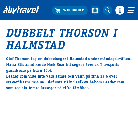
DUBBELT THORSON I
Köp biljett
HALMSTAD
Travprogrammet
Boka ställplats
Olof Thorson tog en dubbelseger i Halmstad under måndagskvällen.
Bra att veta
Maria Elfstrand körde Nick Sisu till seger i Svensk Travsports
Restauranger
grundserie på tiden 17,4.
Leader Tom ville inte vara sämre och vann på fina 13,6 över
Catering by Lyon
stayerdistans 2640m. Olof satt själv i sulkyn bakom Leader Tom
Hotell nära oss
som tog sin femte årsseger på elfte försöket.
Nybörjar­guide
Presentkort
Tävlingsdagar
FAQ