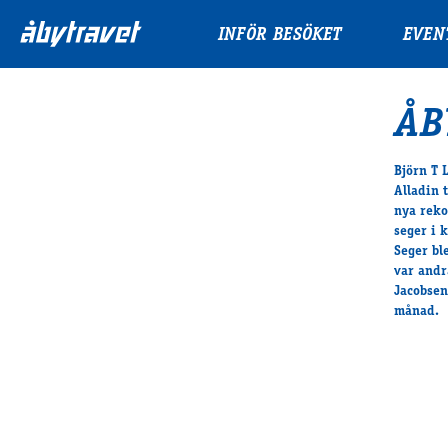
INFÖR BESÖKET
EVEN
ÅB
Björn T 
Alladin 
nya reko
seger i 
Seger bl
var andr
Jacobsen
månad.