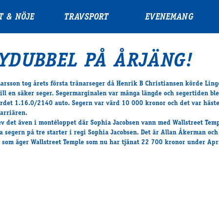
T & NÖJE
TRAVSPORT
EVENEMANG
YDUBBEL PÅ ÅRJÄNG!
Larsson tog årets första tränarseger då Henrik B Christiansen körde Ling
till en säker seger. Segermarginalen var många längde och segertiden ble
rdet 1.16.0/2140 auto. Segern var värd 10 000 kronor och det var häst
karriären.
ev det även i montéloppet där Sophia Jacobsen vann med Wallstreet Temp
a segern på tre starter i regi Sophia Jacobsen. Det är Allan Åkerman oc
 som äger Wallstreet Temple som nu har tjänat 22 700 kronor under Apr