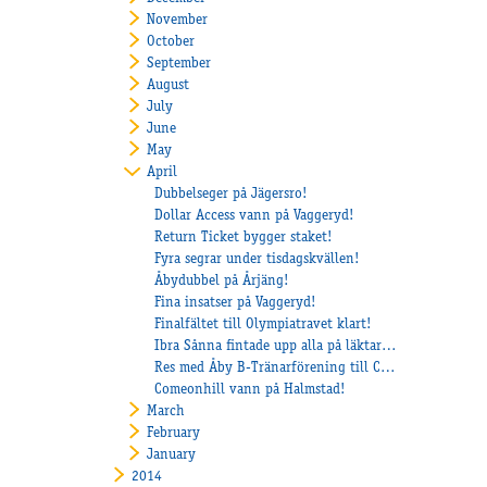
November
October
September
August
July
June
May
April
Dubbelseger på Jägersro!
Dollar Access vann på Vaggeryd!
Return Ticket bygger staket!
Fyra segrar under tisdagskvällen!
Åbydubbel på Årjäng!
Fina insatser på Vaggeryd!
Finalfältet till Olympiatravet klart!
Ibra Sånna fintade upp alla på läktaren!
Res med Åby B-Tränarförening till Copenhagen Cup!
Comeonhill vann på Halmstad!
March
February
January
2014