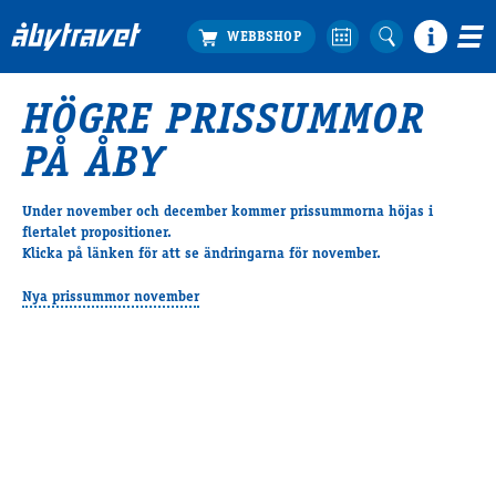
HÖGRE PRISSUMMOR
Köp biljett
PÅ ÅBY
Travprogrammet
Boka ställplats
Under november och december kommer prissummorna höjas i
Bra att veta
flertalet propositioner.
Restauranger
Klicka på länken för att se ändringarna för november.
Catering by Lyon
Nya prissummor november
Hotell nära oss
Nybörjar­guide
Presentkort
Tävlingsdagar
FAQ