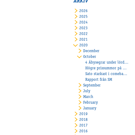
ARKIV
2026
2025
2024
2023
2022
2021
2020
December
October
4 Åbysegrar under lördagen-Foton av Sidmakarn
Högre prissummor på Åby
Sato starkast i comebacken!
Rapport från SM
September
July
March
February
January
2019
2018
2017
2016