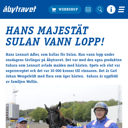
HANS MAJESTÄT
Köp biljett
SULAN VANN LOPP!
Travprogrammet
Boka ställplats
Hans Lennart Adler, som kallas för Sulan. Han vann lopp under
Bra att veta
onsdagens tävlingar på Åbytravet. Det var med den egna produkten
Restauranger
Sahara som Lennart avlade maiden med hästen. Spets och slut var
segerreceptet och det var 30 000 kronor till vinnaren. Det är Carl
Catering by Lyon
Johan Wengefeldt med flera som äger hästen. Sahara är uppfödd
Hotell nära oss
av familjen Wallin.
Nybörjar­guide
Presentkort
Tävlingsdagar
FAQ