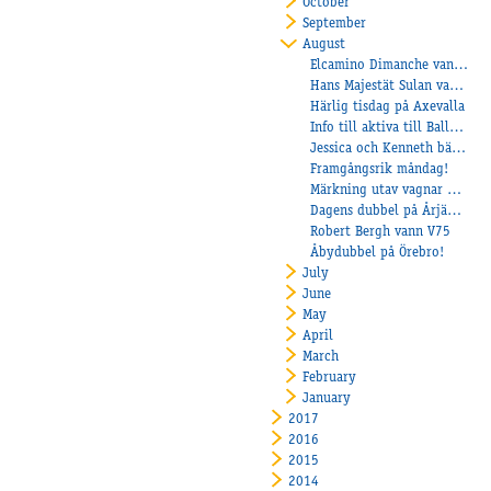
October
September
August
Elcamino Dimanche vann på Örebro!
Hans Majestät Sulan vann lopp!
Härlig tisdag på Axevalla
Info till aktiva till Balltorp!
Jessica och Kenneth bäst på Årjäng!
Framgångsrik måndag!
Märkning utav vagnar på Höglanda
Dagens dubbel på Årjäng för Veijo!
Robert Bergh vann V75
Åbydubbel på Örebro!
July
June
May
April
March
February
January
2017
2016
2015
2014