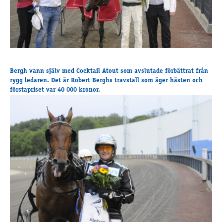
Supertorsdag
Ponnytravtävlingar
Ridsport
Om travskolan
Bergh vann själv med Cocktail Atout som avslutade förbättrat från
rygg ledaren. Det är Robert Berghs travstall som äger hästen och
Samarbetspartners
förstapriset var 40 000 kronor.
Licenskurser
Kursutbud och Aktiviteter
Ungdoms­stipendium
Ledningsgrupp
Kontakt
Styrelsen
Åby Trav­sällskap
Intresseföreningar
Press