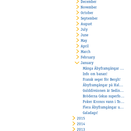
December
November
October
September
August
July
June
May
April
March
February
January
Många Åbyframgångar under veckan!
Info om banan!
Fransk seger för Bergh!
Åbyframgångar på Halmstad
Gulddivsionen är Sedinarnas andra hem!
Bröderna Cekas superform fortsätter
Poker Kronos vann i Toulouse
Flera Åbyframgångar under helgen
Galadags!
2015
2014
2013