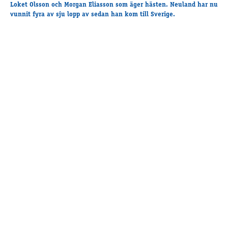
Travkonferens
Loket Olsson och Morgan Eliasson som äger hästen. Neuland har nu
vunnit fyra av sju lopp av sedan han kom till Sverige.
Exponering & värdskap
Aktiviteter
Hört och hänt
Tävling
Tävlingsserier
Träning och provlopp
Aktiva
Månadens hästägare 2026
Månadens B-tränare 2026
Euro Classic Trot
Andelshästar
Åby Stora Pris 2026
Supertorsdag för företag