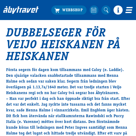
DUBBELSEGER FÖR
Köp biljett
VEIJO HEISKANEN PÅ
Travprogrammet
Boka ställplats
HEISKANEN
Bra att veta
Restauranger
Första segern för dagen kom tillsammans med
Caloy
(e. Laddie).
Den sjuårige valacken snabbstartade tillsammans med Henna
Catering by Lyon
Halme och sedan var saken klar. Segern från ledningen blev
Hotell nära oss
överlägsen på 1.13,7a/1640 meter. Det var tredje starten i Veijo
Nybörjar­guide
Heiskanens regi och nu har Caloy två segrar hos Åbytränaren.
– Han var perfekt i dag och han öppnade riktigt bra från start. Efter
Presentkort
det var det enkelt. Jag ryckte inte tussarna och det fanns mycket
Tävlingsdagar
kvar, sade Henna Halme i vinnarcirkeln. Emil Engblom äger hästen.
Dit fick hon återvända när stallkamraterna Rawindski och
Puccy
FAQ
Italia
(e. Varenne) möttes över kort distans. Den förstnämnde
kunde köras till ledningen med Peter Ingves samtidigt som Henna
Halme tog det lugnt och hittade tredje utvändigt. Efter ett varv på