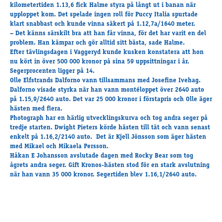
Travkonferens
kilometertiden 1.13,6 fick Halme styra på långt ut i banan när
upploppet kom. Det spelade ingen roll för Puccy Italia spurtade
Exponering & värdskap
klart snabbast och kunde vinna säkert på 1.12,7a/1640 meter.
Aktiviteter
– Det känns särskilt bra att han får vinna, för det har varit en del
problem. Han kämpar och gör alltid sitt bästa, sade Halme.
Efter tävlingsdagen i Vaggeryd kunde kusken konstatera att hon
nu kört in över 500 000 kronor på sina 59 uppsittningar i år.
Hört och hänt
Segerprocenten ligger på 14.
Tävling
Olle Elfstrands Dalforno vann tillsammans med Josefine Ivehag.
Dalforno visade styrka när han vann montéloppet över 2640 auto
Tävlingsserier
på 1.15,9/2640 auto. Det var 25 000 kronor i förstapris och Olle äger
Träning och provlopp
hästen med flera.
Aktiva
Photograph har en härlig utvecklingskurva och tog andra seger på
tredje starten. Dwight Pieters körde hästen till tät och vann senast
Månadens hästägare 2026
enkelt på 1.16,2/2140 auto. Det är Kjell Jönsson som äger hästen
Månadens B-tränare 2026
med Mikael och Mikaela Persson.
Euro Classic Trot
Håkan E Johansson avslutade dagen med Rocky Bear som tog
ågrets andra seger. Gift Kronos-hästen stod för en stark avslutning
Andelshästar
när han vann 35 000 kronor. Segertiden blev 1.16,1/2640 auto.
Åby Stora Pris 2026
Supertorsdag för företag