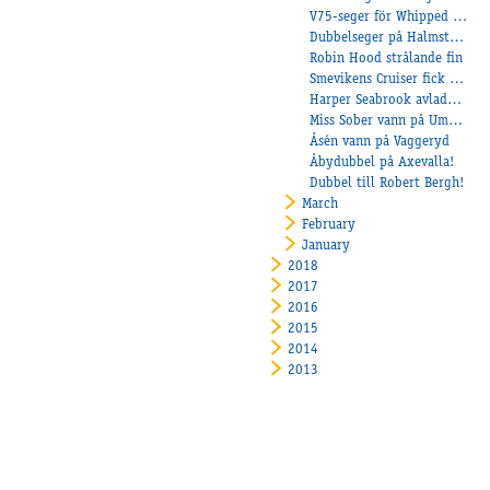
V75-seger för Whipped Eggs!
Dubbelseger på Halmstad!
Robin Hood strålande fin
Smevikens Cruiser fick äntligen vinna
Harper Seabrook avlade maiden!
Miss Sober vann på Umeåker
Åsén vann på Vaggeryd
Åbydubbel på Axevalla!
Dubbel till Robert Bergh!
March
February
January
2018
2017
2016
2015
2014
2013