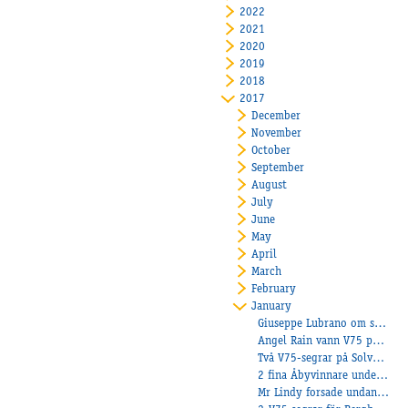
2022
2021
2020
2019
2018
2017
December
November
October
September
August
July
June
May
April
March
February
January
Giuseppe Lubrano om sin andelshäst Sandsjöns Wilma
Angel Rain vann V75 på Bergsåker
Två V75-segrar på Solvalla!
2 fina Åbyvinnare under onsdagen!
Mr Lindy forsade undan från spets på Jägers!