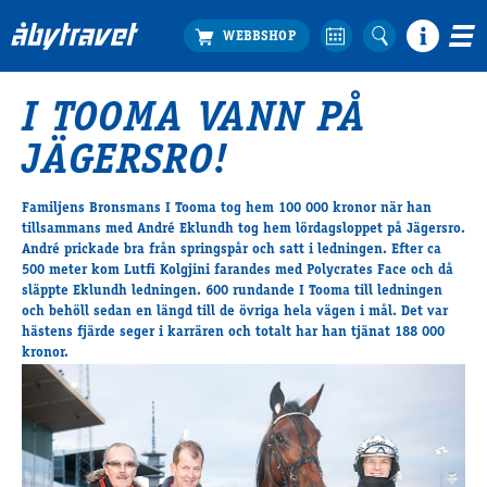
I TOOMA VANN PÅ
Köp biljett
JÄGERSRO!
Travprogrammet
Boka ställplats
Familjens Bronsmans I Tooma tog hem 100 000 kronor när han
Bra att veta
tillsammans med André Eklundh tog hem lördagsloppet på Jägersro.
Restauranger
André prickade bra från springspår och satt i ledningen. Efter ca
500 meter kom Lutfi Kolgjini farandes med Polycrates Face och då
Catering by Lyon
släppte Eklundh ledningen. 600 rundande I Tooma till ledningen
Hotell nära oss
och behöll sedan en längd till de övriga hela vägen i mål. Det var
Nybörjar­guide
hästens fjärde seger i karrären och totalt har han tjänat 188 000
kronor.
Presentkort
Tävlingsdagar
FAQ