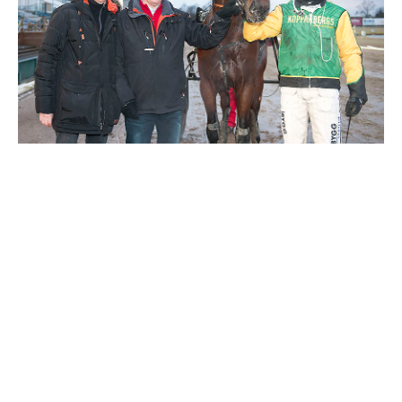
Travkonferens
Exponering & värdskap
Aktiviteter
Hört och hänt
Tävling
Tävlingsserier
Träning och provlopp
Aktiva
Månadens hästägare 2026
Månadens B-tränare 2026
Euro Classic Trot
Andelshästar
Åby Stora Pris 2026
Supertorsdag för företag