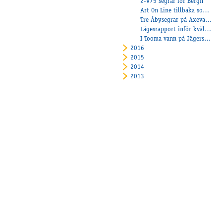
2-V75 segrar för Bergh
Art On Line tillbaka som en vinnare!
Tre Åbysegrar på Axevalla.
Lägesrapport inför kvällens tävlingar
I Tooma vann på Jägersro!
2016
2015
2014
2013