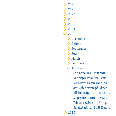
2026
2025
2024
2023
2022
2021
2020
December
October
September
July
March
February
January
Corleone D.K. starkast på lunchen
Världspremiär för Betting Champions!
No Limit La Ma vann på Färjestad
Jet Voice vann på Vincennes!
Vikingatåget gör succé under sadel!
Seger för Donna De La Creme
Tabasco C.D. mot Kungapokalen
Smakstart för Stall Denco – med en ny kusk i sulkyn
2019