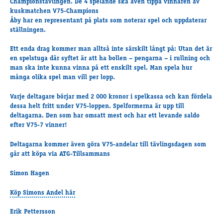
Championstävlingen. De 4 spelande ska även tippa vinnaren av
Travkonferens
kuskmatchen V75-Champions
Exponering & värdskap
Åby har en representant på plats som noterar spel och uppdaterar
Aktiviteter
ställningen.
Ett enda drag kommer man alltså inte särskilt långt på: Utan det är
en spelstuga där syftet är att ha bollen – pengarna – i rullning och
Hört och hänt
man ska inte kunna vinna på ett enskilt spel. Man spela hur
många olika spel man vill per lopp.
Tävling
Tävlingsserier
Varje deltagare börjar med 2 000 kronor i spelkassa och kan fördela
Träning och provlopp
dessa helt fritt under V75-loppen. Spelformerna är upp till
deltagarna. Den som har omsatt mest och har ett levande saldo
Aktiva
efter V75-7 vinner!
Månadens hästägare 2026
Månadens B-tränare 2026
Deltagarna kommer även göra V75-andelar till tävlingsdagen som
går att köpa via ATG-Tillsammans
Euro Classic Trot
Andelshästar
Simon Hagen
Köp Simons Andel här
Åby Stora Pris 2026
Erik Pettersson
Supertorsdag för företag