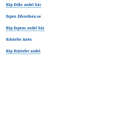
Supertorsdag
Köp Eriks andel här
Ponnytravtävlingar
Espen Edvardsen.se
Ridsport
Köp Espens andel här
Kristofer Axén
Om travskolan
Samarbetspartners
Köp Kristofer andel
Licenskurser
Kursutbud och Aktiviteter
Ungdoms­stipendium
Ledningsgrupp
Kontakt
Styrelsen
Åby Trav­sällskap
Intresseföreningar
Press