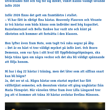
utvecklades fint och tog för sig direkt, vilket känns väldigt lovande
Supertorsdag
inför 2026
Ponnytravtävlingar
Inför 2026 finns det gott om framtidstro i stallet.
Ridsport
– Vi har fått in riktigt fina hästar.
Heavenly Flauvors
och
Vivante
är två hästar som båda känns som individer med hög kapacitet.
Razzelmatazzel
och
Bella Yankee
har varit ute och känt på
rikstoton och kommer att fortsätta i den klassen.
Om travskolan
Samarbetspartners
Hon lyfter även fram
Nato
, som tagit två raka segrar på Åby.
Licenskurser
– Det är en häst vi tror väldigt mycket på inför året. Och
Bravo
Demenza
, som var fyra i sitt kval till Uppfödningslöpningen, ska
Kursutbud och Aktiviteter
börja träna igen om några veckor och det ska bli väldigt spännande
Ungdoms­stipendium
att följa honom.
Ni har i dag 22 hästar i träning, men det låter som att siffran snart
kan bli högre?
Ledningsgrupp
Ja, det ser ut så. Några hästar som startat mycket har fått
Kontakt
välförtjänt semester, och dessutom väntar ett gäng unghästar från
Maria Törnqvist. När vårsolen tittar fram över Lilla Långared tror
Styrelsen
jag att vi kommer att träna 30 hästar avslutar Evelina Månsson.
Åby Trav­sällskap
Intresseföreningar
Press