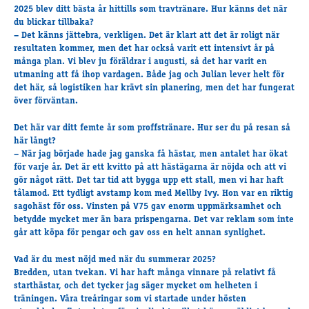
Travkonferens
2025 blev ditt bästa år hittills som travtränare. Hur känns det när
du blickar tillbaka?
Exponering & värdskap
– Det känns jättebra, verkligen. Det är klart att det är roligt när
Aktiviteter
resultaten kommer, men det har också varit ett intensivt år på
många plan. Vi blev ju föräldrar i augusti, så det har varit en
utmaning att få ihop vardagen. Både jag och Julian lever helt för
det här, så logistiken har krävt sin planering, men det har fungerat
Hört och hänt
över förväntan.
Tävling
Tävlingsserier
Det här var ditt femte år som proffstränare. Hur ser du på resan så
här långt?
Träning och provlopp
– När jag började hade jag ganska få hästar, men antalet har ökat
Aktiva
för varje år. Det är ett kvitto på att hästägarna är nöjda och att vi
gör något rätt. Det tar tid att bygga upp ett stall, men vi har haft
Månadens hästägare 2026
tålamod. Ett tydligt avstamp kom med
Mellby Ivy
. Hon var en riktig
Månadens B-tränare 2026
sagohäst för oss. Vinsten på V75 gav enorm uppmärksamhet och
Euro Classic Trot
betydde mycket mer än bara prispengarna. Det var reklam som inte
går att köpa för pengar och gav oss en helt annan synlighet.
Andelshästar
Vad är du mest nöjd med när du summerar 2025?
Bredden, utan tvekan. Vi har haft många vinnare på relativt få
Åby Stora Pris 2026
starthästar, och det tycker jag säger mycket om helheten i
träningen. Våra treåringar som vi startade under hösten
Supertorsdag för företag