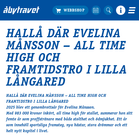
HALLÅ DÄR EVELINA
Köp biljett
MÅNSSON – ALL TIME
Travprogrammet
Boka ställplats
HIGH OCH
Bra att veta
FRAMTIDSTRO I LILLA
Restauranger
Catering by Lyon
LÅNGARED
Hotell nära oss
Nybörjar­guide
HALLÅ DÄR EVELINA MÅNSSON – ALL TIME HIGH OCH
FRAMTIDSTRO I LILLA LÅNGARED
Presentkort
2025 blev ett genombrottsår för Evelina Månsson.
Tävlingsdagar
Med
983 000 kronor inkört
, all time high för stallet, summerar hon sitt
FAQ
femte år som proffstränare med både stolthet och ödmjukhet. Ett år
som innehöll sportsliga framsteg, nya hästar, stora drömmar och ett
helt nytt kapitel i livet.