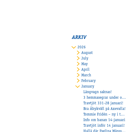
ARKIV
2026
August
July
May
April
March
February
January
Långvagn saknas!
3 hemmasegrar under onsdagen
Travtjöt 331-28 januari!
Bra Åbykväll på Axevalla!
Tommie Fridén – ny i travet, men redan vinnare på V85
Info om banan 14-januari
Travtjöt inför 14 januari!
Hallå där Evelina Månsson – all time high och framtidstro i Lilla Långared