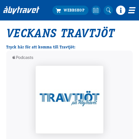
VECKANS TRAVTJÖT
Köp biljett
Travprogrammet
Tryck här för att komma till Travtjöt:
Boka ställplats
Bra att veta
Restauranger
Catering by Lyon
Hotell nära oss
Nybörjar­guide
Presentkort
Tävlingsdagar
FAQ