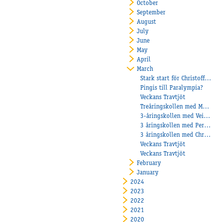
October
September
August
July
June
May
April
March
Stark start för Christoffer Eriksson under årets första kvartal!
Pingis till Paralympia?
Veckans Travtjöt
Treåringskollen med Maria Törnqvist
3-åringskollen med Veikko Haapakangas
3 åringskollen med Per Henriksen
3 åringskollen med Christoffer Eriksson
Veckans Travtjöt
Veckans Travtjöt
February
January
2024
2023
2022
2021
2020