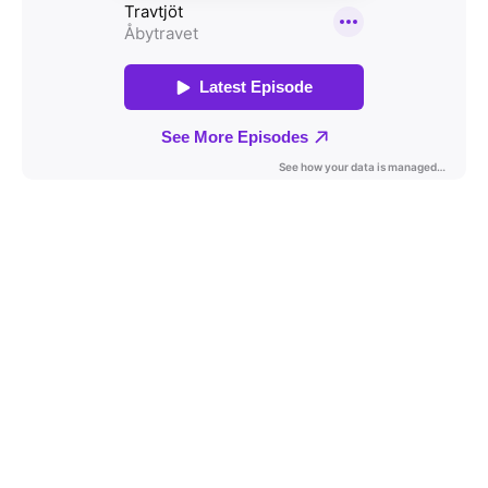
Travkonferens
Exponering & värdskap
Aktiviteter
Hört och hänt
Tävling
Tävlingsserier
Träning och provlopp
Aktiva
Månadens hästägare 2026
Månadens B-tränare 2026
Euro Classic Trot
Andelshästar
Åby Stora Pris 2026
Supertorsdag för företag