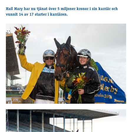
Travkonferens
Hail Mary har nu tjänat över 5 miljoner kronor i sin karriär och
Exponering & värdskap
vunnit 14 av 17 starter i karriären.
Aktiviteter
Hört och hänt
Tävling
Tävlingsserier
Träning och provlopp
Aktiva
Månadens hästägare 2026
Månadens B-tränare 2026
Euro Classic Trot
Andelshästar
Åby Stora Pris 2026
Supertorsdag för företag