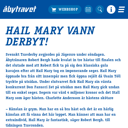
HAIL MARY VANN
Köp biljett
DERBYT!
Travprogrammet
Boka ställplats
​Svenskt Travderby avgjordes på Jägersro under söndagen.
Bra att veta
Åbytränaren Robert Bergh hade kvalat in tre hästar till finalen och
Restauranger
det slutade med att Robert fick ta på sig den klassiska gula
kavajen efter att Hail Mary tog en imponerande seger. Hail Mary
Catering by Lyon
öppnade bra från sitt innerspår men fick öppna rejält då Usain Töll
Hotell nära oss
tryckte på utsidan. Under slutvarvet fick Hail Mary sin värsta
Nybörjar­guide
konkurrent Don Fanucci Zet på utsidan men Hail Mary gick undan
till en enkel seger. Segern var värd 4 miljoner kronor och det Stall
Presentkort
Mary som äger hästen. Charlotte Andersson är hästens skötare
Tävlingsdagar
– Känslan är grym. Man har en så bra häst och det är en härlig
FAQ
känslan att få vinna det här loppet. Man känner att man har en
extraindivid, Hail Mary är fantastisk, säger Robert Bergh. till
tidningen Travronden.