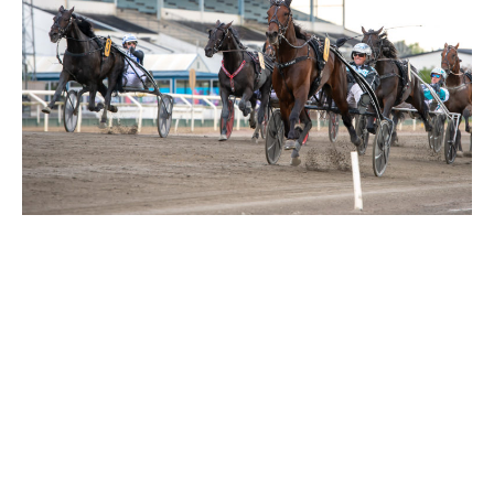
Supertorsdag
Ponnytravtävlingar
Ridsport
Om travskolan
Samarbetspartners
Licenskurser
Kursutbud och Aktiviteter
Ungdoms­stipendium
Ledningsgrupp
Kontakt
Styrelsen
Åby Trav­sällskap
Intresseföreningar
Press