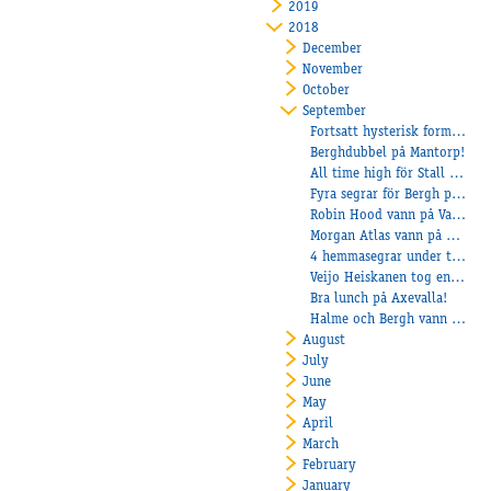
2019
2018
December
November
October
September
Fortsatt hysterisk form för Stall Heiskanen!
Berghdubbel på Mantorp!
All time high för Stall Eklundh!
Fyra segrar för Bergh på Bergsåker!
Robin Hood vann på Vaggeryd!
Morgan Atlas vann på Kalmar!
4 hemmasegrar under torsdagen
Veijo Heiskanen tog en dubbelseger på Solvalla
Bra lunch på Axevalla!
Halme och Bergh vann i höstrusket!
August
July
June
May
April
March
February
January