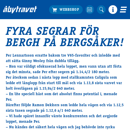
FYRA SEGRAR FÖR
Köp biljett
BERGH PÅ BERGSÅKER!
Travprogrammet
Boka ställplats
Per Lennartsson ersatte bakom tre V65-favoriter och inledde med
Bra att veta
att sätta Ginny Wesley från dubbla tillägg.
Restauranger
– Hon var väldigt ofokuserad hela loppet, men vann utan att förta
sig det minsta, sade Per efter segern på 1.14,4/2 180 meter.
Catering by Lyon
Per återkom sedan i nästa lopp med stallkamraten Caligula som
Hotell nära oss
ledde ett långlopp från start till mål och via 1.13,8 sista varvet var
Nybörjar­guide
helt överlägsen på 1.15,9a/2 640 meter.
– En lite speciell häst som det absolut finns potential i, menade
Presentkort
Per.
Tävlingsdagar
Därefter följde Ramon Dekkers som ledde hela vägen och via 1.12,5
sista tusen segrade på 1.12,6 a/1 640 meter.
FAQ
– Vi hade spåret innanför värste konkurrenten och det avgjorde
loppet, menade Per.
– Nu kändes det säkert hela vägen och jag behövde inte rycka