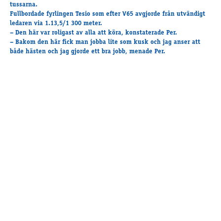
Travkonferens
tussarna.
Fullbordade fyrlingen Tesio som efter V65 avgjorde från utvändigt
Exponering & värdskap
ledaren via 1.13,5/1 300 meter.
Aktiviteter
– Den här var roligast av alla att köra, konstaterade Per.
– Bakom den här fick man jobba lite som kusk och jag anser att
både hästen och jag gjorde ett bra jobb, menade Per.
Hört och hänt
Tävling
Tävlingsserier
Träning och provlopp
Aktiva
Månadens hästägare 2026
Månadens B-tränare 2026
Euro Classic Trot
Andelshästar
Åby Stora Pris 2026
Supertorsdag för företag