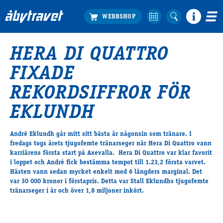
HERA DI QUATTRO
Köp biljett
FIXADE
Travprogrammet
Boka ställplats
REKORDSIFFROR FÖR
Bra att veta
EKLUNDH
Restauranger
Catering by Lyon
André Eklundh går mitt sitt bästa år någonsin som tränare. I
Hotell nära oss
fredags togs årets tjugofemte tränarseger när Hera Di Quattro vann
Nybörjar­guide
karriärens första start på Axevalla. Hera Di Quattro var klar favorit
i loppet och André fick bestämma tempot till 1.23,2 första varvet.
Presentkort
Hästen vann sedan mycket enkelt med 6 längders marginal. Det
Tävlingsdagar
var 30 000 kronor i förstapris. Detta var Stall Eklundhs tjugofemte
FAQ
tränarseger i år och över 1,8 miljoner inkört.