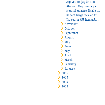
Jag vet att jag är bra!
Alm och Veijo vassa på lunchen!
Hera Di Quattro fixade rekordsiffror för Eklundh
Robert Bergh fick en tränarseger med Re Doc.
Tre segrar till hemmalaget under torsdagskvällen!
November
October
September
August
July
June
May
April
March
February
January
2016
2015
2014
2013