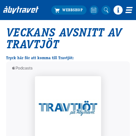
VECKANS AVSNITT AV
Köp biljett
TRAVTJÖT
Travprogrammet
Boka ställplats
Tryck här för att komma till Travtjöt:
Bra att veta
Restauranger
Catering by Lyon
Hotell nära oss
Nybörjar­guide
Presentkort
Tävlingsdagar
FAQ