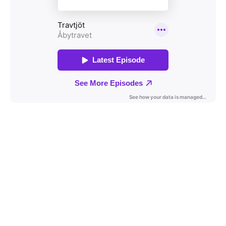
Travkonferens
Exponering & värdskap
Aktiviteter
Hört och hänt
Tävling
Tävlingsserier
Träning och provlopp
Aktiva
Månadens hästägare 2026
Månadens B-tränare 2026
Euro Classic Trot
Andelshästar
Åby Stora Pris 2026
Supertorsdag för företag