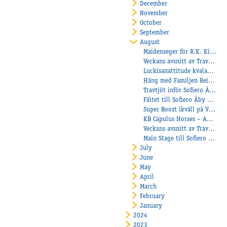
December
November
October
September
August
Maidenseger för R.K. Kiara – Törnqvist tog tränardubbel
Veckans avsnitt av Travtjöt!
Luckisanattitude kvalade in till finalen av Svenskt Travderby!
Häng med Familjen Reinhold till Åby Travskola
Travtjöt inför Sofiero Åby Stora Pris 2025!
Fältet till Sofiero Åby Stora Pris klart!
Super Boost ikväll på V64!
KB Capulus Horses – Anette och Creder Johansson redo för Åby Stora Pris
Veckans avsnitt av Travtjöt
Main Stage till Sofiero Åby Stora Pris
July
June
May
April
March
February
January
2024
2023