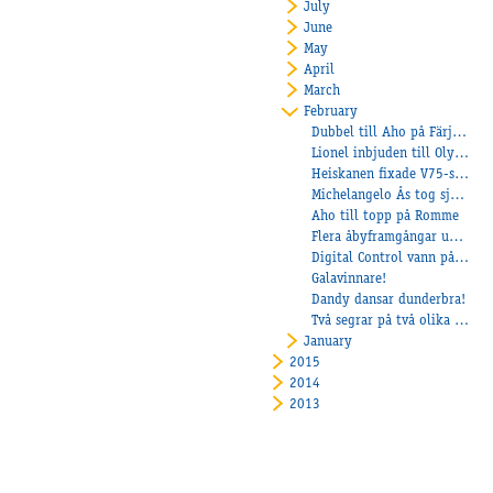
July
June
May
April
March
February
Dubbel till Aho på Färjestad och Pepe di Jesolo bäst igen
Lionel inbjuden till Olympiatravet
Heiskanen fixade V75-seger till Åbytravet
Michelangelo Ås tog sjätte raka segern
Aho till topp på Romme
Flera åbyframgångar under kvällen!
Digital Control vann på V75
Galavinnare!
Dandy dansar dunderbra!
Två segrar på två olika banor!
January
2015
2014
2013