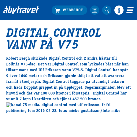
DIGITAL CONTROL
Köp biljett
VANN PÅ V75
Travprogrammet
Boka ställplats
Robert Bergh skickade Digital Control och 2 andra hästar till
Bra att veta
Bollnäs V75-dag. Det var Digital Control som lyckades bäst när han
Restauranger
tillsammans med Ulf Eriksson vann V75-5. Digital Control har spår
9 över 1640 meter och Eriksson gjorde tidigt ett val att avancera
Catering by Lyon
framåt i tredjespår. Digital Control tuggade på utvändigt ledaren
Hotell nära oss
och hade kopplat greppet in på upploppet. Segermarginalen blev ett
Nybörjar­guide
huvud och det var 100 000 kronor i förstapris. Digital Control har
vunnit 7 lopp i karriären och tjänat 457 500 kronor.
Presentkort
Tävlingsdagar
FAQ