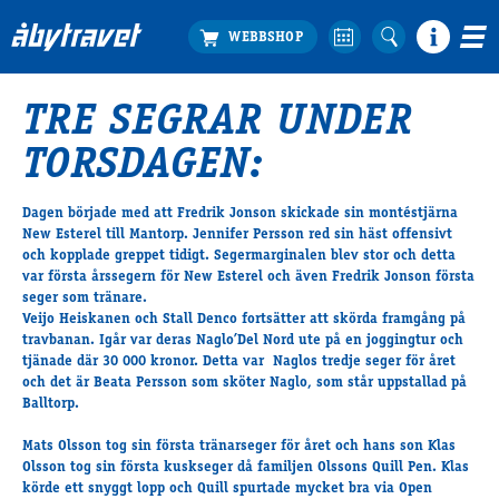
TRE SEGRAR UNDER
Köp biljett
TORSDAGEN:
Travprogrammet
Boka ställplats
Dagen började med att Fredrik Jonson skickade sin montéstjärna
Bra att veta
New Esterel till Mantorp. Jennifer Persson red sin häst offensivt
Restauranger
och kopplade greppet tidigt. Segermarginalen blev stor och detta
var första årssegern för New Esterel och även Fredrik Jonson första
Catering by Lyon
seger som tränare.
Hotell nära oss
Veijo Heiskanen och Stall Denco fortsätter att skörda framgång på
Nybörjar­guide
travbanan. Igår var deras Naglo’Del Nord ute på en joggingtur och
tjänade där 30 000 kronor. Detta var Naglos tredje seger för året
Presentkort
och det är Beata Persson som sköter Naglo, som står uppstallad på
Tävlingsdagar
Balltorp.
FAQ
Mats Olsson tog sin första tränarseger för året och hans son Klas
Olsson tog sin första kuskseger då familjen Olssons Quill Pen. Klas
körde ett snyggt lopp och Quill spurtade mycket bra via Open