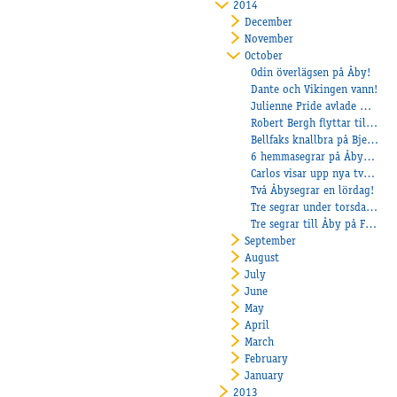
2014
December
November
October
Odin överlägsen på Åby!
Dante och Vikingen vann!
Julienne Pride avlade maiden!
Robert Bergh flyttar till Åby
Bellfaks knallbra på Bjerke!
6 hemmasegrar på Åbytravet!
Carlos visar upp nya tvååringar!
Två Åbysegrar en lördag!
Tre segrar under torsdagen:
Tre segrar till Åby på Färjestad!
September
August
July
June
May
April
March
February
January
2013