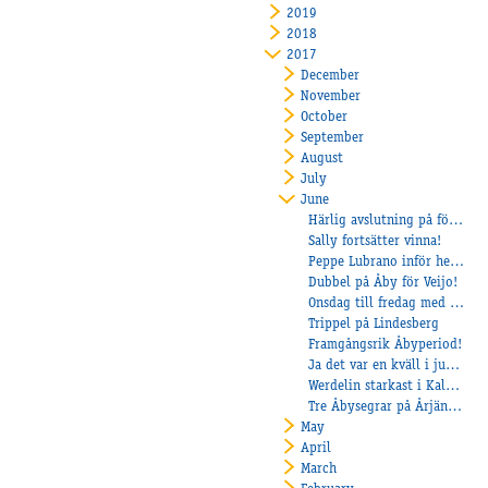
2019
2018
2017
December
November
October
September
August
July
June
Härlig avslutning på första halvåret!
Sally fortsätter vinna!
Peppe Lubrano inför helgens E3-final med Al's Espresious
Dubbel på Åby för Veijo!
Onsdag till fredag med fina framgångar!
Trippel på Lindesberg
Framgångsrik Åbyperiod!
Ja det var en kväll i juni….
Werdelin starkast i Kalmarsmontéfinal
Tre Åbysegrar på Årjängstravet!
May
April
March