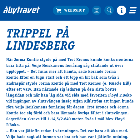
TRIPPEL PÅ
Köp biljett
LINDESBERG
Travprogrammet
Boka ställplats
När Jorma Kontio styrde på med Trot Kronos kunde konkurrenterna
Bra att veta
bara titta på. Veijo Heiskanens femåring såg strålande ut över
Restauranger
upploppet. – Det finns mer att hämta, sade körande Jorma
Kontio.Efter en lugn start och ett lopp en bit bak som tvåa i
Catering by Lyon
andraspår styrde Jorma Kontio på med
Trot Kronos
(e. Muscle Hill)
Hotell nära oss
efter ett varv. Han närmade sig ledaren på den sista bortre
Nybörjar­guide
långsidan och när han låg sida vid sida med favoriten Floyd P.Boko
vid ingången av slutsvängen insåg Örjan Kihlström att ingen kunde
Presentkort
röra Veijo Heiskanens femåring för dagen. Trot Kronos och Jorma
Tävlingsdagar
Kontio tog sig förbi och bara lämnade övriga fältet i slutsvängen.
Segertiden skrevs till 1.14,5/2.640 meter. Tvåa i mål blev Floyd
FAQ
P.Boko.
– Han var jättefin redan i värmningen. Det var bara att åka med.
Veijo hade sagt att formen var bra och han var i jättefin ordning.