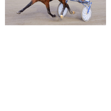
Supertorsdag
Ponnytravtävlingar
Ridsport
Om travskolan
Samarbetspartners
Licenskurser
Kursutbud och Aktiviteter
Ungdoms­stipendium
Ledningsgrupp
Kontakt
Styrelsen
Åby Trav­sällskap
Intresseföreningar
Press