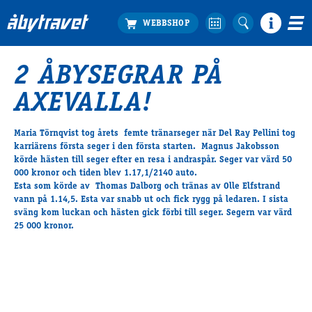
2 ÅBYSEGRAR PÅ
Köp biljett
AXEVALLA!
Travprogrammet
Boka ställplats
Maria Törnqvist tog årets femte tränarseger när Del Ray Pellini tog
Bra att veta
karriärens första seger i den första starten. Magnus Jakobsson
Restauranger
körde hästen till seger efter en resa i andraspår. Seger var värd 50
000 kronor och tiden blev 1.17,1/2140 auto.
Catering by Lyon
Esta som körde av Thomas Dalborg och tränas av Olle Elfstrand
Hotell nära oss
vann på 1.14,5. Esta var snabb ut och fick rygg på ledaren. I sista
Nybörjar­guide
sväng kom luckan och hästen gick förbi till seger. Segern var värd
25 000 kronor.
Presentkort
Tävlingsdagar
FAQ