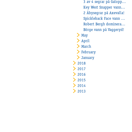
3 av 4 segrar på Galoppen!
Key West Snapper vann på Årjäng!
2 Åbysegrar på Axevalla!
Spickleback Face vann på Dannero!
Robert Bergh dominerade stort under Skelleftetravets midnattstrav och ordnade fyra vinster!
Börge vann på Vaggeryd!
May
April
March
February
January
2018
2017
2016
2015
2014
2013