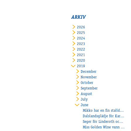
ARKIV
2026
2025
2024
2023
2022
2021
2020
2019
December
November
October
September
August
July
June
Mikko har en fin stalldräng!
Dalslandsglädje för Karlstedt
Seger för Linderoth och Champangen på Kalmar!
Miss Golden Wine vann försök till Stosprinten!