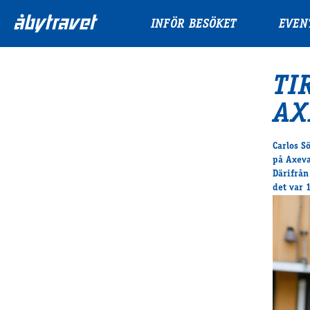
INFÖR BESÖKET
EVEN
TI
AX
Carlos S
på Axeva
Därifrån
det var 