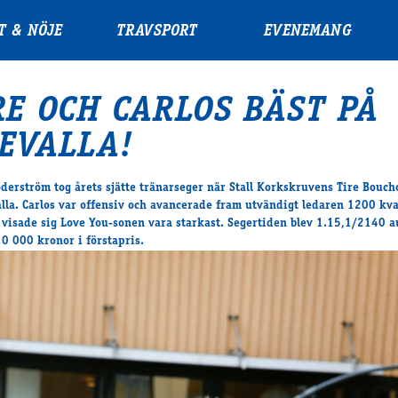
T & NÖJE
TRAVSPORT
EVENEMANG
RE OCH CARLOS BÄST PÅ
EVALLA!
öderström tog årets sjätte tränarseger när Stall Korkskruvens Tire Bouc
lla. Carlos var offensiv och avancerade fram utvändigt ledaren 1200 kva
 visade sig Love You-sonen vara starkast. Segertiden blev 1.15,1/2140 a
10 000 kronor i förstapris.