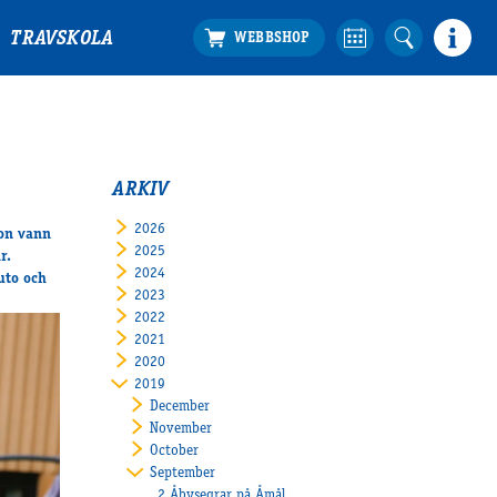
TRAVSKOLA
ARKIV
2026
hon vann
2025
r.
2024
uto och
2023
2022
2021
2020
2019
December
November
October
September
2 Åbysegrar på Åmål