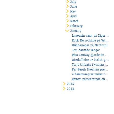
July
June
May
April
March
February
January
Limousin vann på Jägersro!
Rock Me rockade på Valla!
Dubbelseger på Mantorp!
Jori dansade Tango!
Miss Conway gjorde en fin debut för Sara!
Återkallelse av beslut gällande barfotakörning
Turja tillbaka i vinnarcirkeln!
Per Bergh Thomsen presenterade en fin vinnare!
4 hemmasegrar under torsdagen!
Mimmi presenterade en fin vinnare!
2014
2013