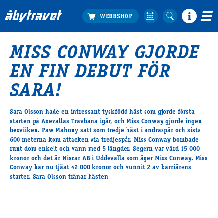
MISS CONWAY GJORDE
Köp biljett
EN FIN DEBUT FÖR
Travprogrammet
Boka ställplats
SARA!
Bra att veta
Restauranger
Sara Olsson hade en intressant tyskfödd häst som gjorde första
starten på Axevallas Travbana igår, och Miss Conway gjorde ingen
Catering by Lyon
besviiken. Paw Mahony satt som tredje häst i andraspår och sista
Hotell nära oss
600 meterna kom attacken via tredjespår. Miss Conway bombade
Nybörjar­guide
runt dom enkelt och vann med 5 längder. Segern var värd 15 000
kronor och det är Niscar AB i Uddevalla som äger Miss Conway. Miss
Presentkort
Conway har nu tjäat 42 000 kronor och vunnit 2 av karriärens
Tävlingsdagar
starter. Sara Olsson tränar hästen.
FAQ