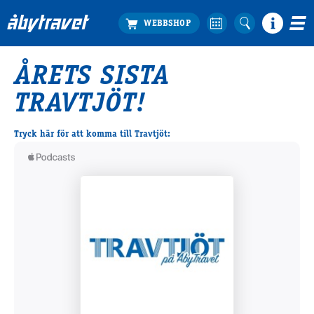
ÅRETS SISTA
Köp biljett
TRAVTJÖT!
Travprogrammet
Boka ställplats
Tryck här för att komma till Travtjöt:
Bra att veta
Restauranger
Catering by Lyon
Hotell nära oss
Nybörjar­guide
Presentkort
Tävlingsdagar
FAQ