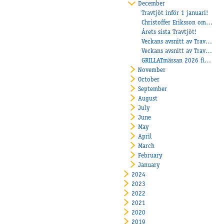
December
Travtjöt inför 1 januari!
Christoffer Eriksson om succéåret 2025!
Årets sista Travtjöt!
Veckans avsnitt av Travtjöt
Veckans avsnitt av Travtjöt
GRILLATmässan 2026 flyttar till Åby Arena – tillsammans med Paralympiatravet skapas årets hetaste folkfest!
November
October
September
August
July
June
May
April
March
February
January
2024
2023
2022
2021
2020
2019