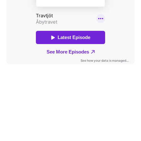
Travkonferens
Exponering & värdskap
Aktiviteter
Hört och hänt
Tävling
Tävlingsserier
Träning och provlopp
Aktiva
Månadens hästägare 2026
Månadens B-tränare 2026
Euro Classic Trot
Andelshästar
Åby Stora Pris 2026
Supertorsdag för företag