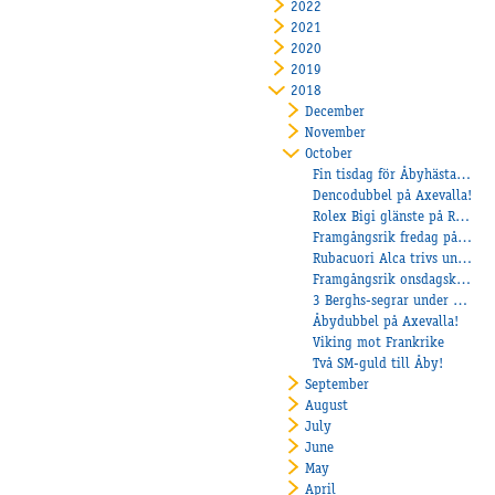
2022
2021
2020
2019
2018
December
November
October
Fin tisdag för Åbyhästarna!
Dencodubbel på Axevalla!
Rolex Bigi glänste på Romme!
Framgångsrik fredag på Kalmar!
Rubacuori Alca trivs under sadeln!
Framgångsrik onsdagskväll för Åbyhästarna!
3 Berghs-segrar under helgen!
Åbydubbel på Axevalla!
Viking mot Frankrike
Två SM-guld till Åby!
September
August
July
June
May
April