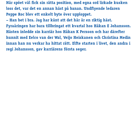
Travkonferens
När spöet väl
fick sin rätta position, med egna ord lirkade kusken
loss det, var det en annan häst på banan. Undflyende ledaren
Exponering & värdskap
Peppe Roc blev ett enkelt byte över upploppet.
Aktiviteter
– Han bet i bra. Jag har känt att det här är en riktig häst.
Fyraåringen har bara
tillbringat ett kvartal hos Håkan E Johansson.
Hästen inledde sin karriär hos Håkan K Persson och har därefter
hunnit med Eelco van der Wal, Veijo Heiskanen och Christina Medin
Hört och hänt
innan han nu verkar ha hittat rätt. Elfte starten i livet, den andra i
Tävling
regi Johansson, gav karriärens första seger.
Tävlingsserier
Träning och provlopp
Aktiva
Månadens hästägare 2026
Månadens B-tränare 2026
Euro Classic Trot
Andelshästar
Åby Stora Pris 2026
Supertorsdag för företag