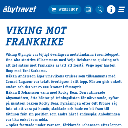
VIKING MOT
Köp biljett
FRANKRIKE
Travprogrammet
Boka ställplats
Viking Olympic
var löjligt överlägsen motståndarna i montéloppet.
Bra att veta
Iina Aho stortrivs tillsammans med Veijo Heiskanens sjuåring och
Restauranger
att det satsas mot Frankrike är lätt att förstå. Veijo äger hästen
ihop med Toni Sarkama.
Catering by Lyon
Håkan Andersson äger
Smevikens Cruiser
som tillsammans med
Hotell nära oss
Conrad Lugaeur var totalt överlägsen i sitt lopp. Hästen gick enkelt
Nybörjar­guide
undan och det var 25 000 kronor i förstapris.
Håkan E Johansson vann med
Rocky Bear.
Den rutinerade
Presentkort
Åbyamatören, åtta hästar på träningslistan för närvarande, syftar
Tävlingsdagar
på insatsen bakom Rocky Bear. Fyraåringen efter Gift Kronos såg
inte ut att vara på humör, sladdade och hade en bit fram till
FAQ
tätduon från sin position som andra häst i andraspår. Anledningen
var lika enkel som udda.
– Spöet fastnade under svansen, förklarade Johansson efter loppet.