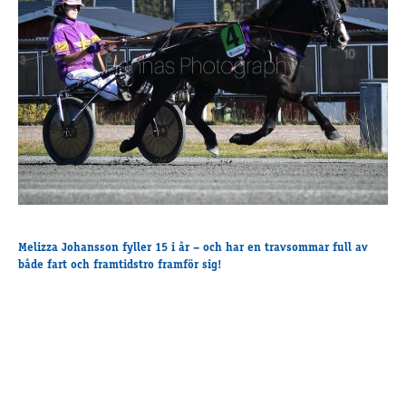
Supertorsdag
Ponnytravtävlingar
Ridsport
Om travskolan
Samarbetspartners
Licenskurser
Kursutbud och Aktiviteter
Ungdoms­stipendium
Melizza Johansson fyller 15 i år – och har en travsommar full av
både fart och framtidstro framför sig!
Ledningsgrupp
Kontakt
Styrelsen
Åby Trav­sällskap
Intresseföreningar
Press