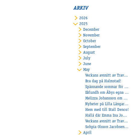
ARKIV
2026
2025
December
November
October
September
August
July
June
May
Veckans avsnitt av Travtjöt
Bra dag på Halmstad!
Spännande sommar för Carré och Flores – franska stjärnor till Fåglum
Eklundh om Åbys egna drottning Panthere D’Invernes dagstatus och matchning!
Melizza Johansson om Ponnyelitveckan!
Nyheter på Lilla Långared!
Hem med till Stall Denco!
Hallå där Emma Ina Johansson
Veckans avsnitt av Travtjöt
Sohpia Olsson Jacobsen och succén på Axevalla!
April