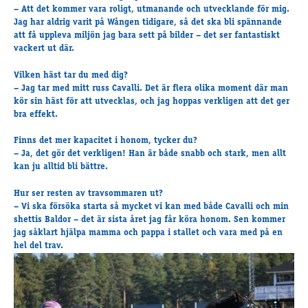
Travkonferens
– Att det kommer vara roligt, utmanande och utvecklande för mig.
Jag har aldrig varit på Wången tidigare, så det ska bli spännande
Exponering & värdskap
att få uppleva miljön jag bara sett på bilder – det ser fantastiskt
Aktiviteter
vackert ut där.
Vilken häst tar du med dig?
– Jag tar med mitt russ Cavalli. Det är flera olika moment där man
Hört och hänt
kör sin häst för att utvecklas, och jag hoppas verkligen att det ger
Tävling
bra effekt.
Tävlingsserier
Finns det mer kapacitet i honom, tycker du?
Träning och provlopp
– Ja, det gör det verkligen! Han är både snabb och stark, men allt
Aktiva
kan ju alltid bli bättre.
Månadens hästägare 2026
Hur ser resten av travsommaren ut?
Månadens B-tränare 2026
– Vi ska försöka starta så mycket vi kan med både Cavalli och min
Euro Classic Trot
shettis Baldor – det är sista året jag får köra honom. Sen kommer
jag såklart hjälpa mamma och pappa i stallet och vara med på en
Andelshästar
hel del trav.
Åby Stora Pris 2026
Supertorsdag för företag