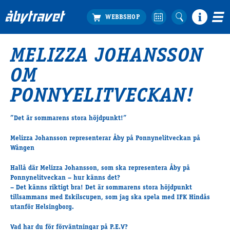
MELIZZA JOHANSSON
Köp biljett
OM
Travprogrammet
Boka ställplats
PONNYELITVECKAN!
Bra att veta
Restauranger
”Det är sommarens stora höjdpunkt!”
Catering by Lyon
Melizza Johansson representerar Åby på Ponnynelitveckan på
Hotell nära oss
Wången
Nybörjar­guide
Hallå där Melizza Johansson, som ska representera Åby på
Presentkort
Ponnynelitveckan – hur känns det?
Tävlingsdagar
– Det känns riktigt bra! Det är sommarens stora höjdpunkt
FAQ
tillsammans med Eskilscupen, som jag ska spela med IFK Hindås
utanför Helsingborg.
Vad har du för förväntningar på P.E.V?