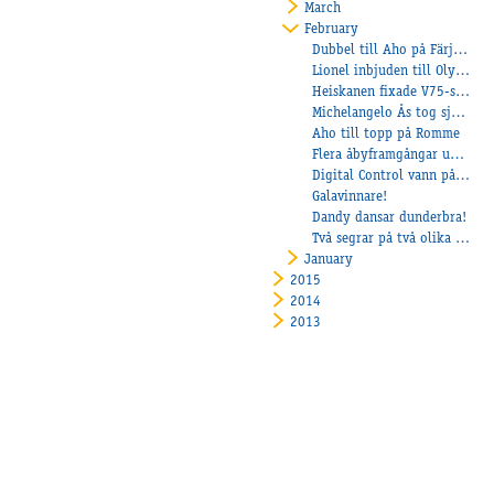
March
February
Dubbel till Aho på Färjestad och Pepe di Jesolo bäst igen
Lionel inbjuden till Olympiatravet
Heiskanen fixade V75-seger till Åbytravet
Michelangelo Ås tog sjätte raka segern
Aho till topp på Romme
Flera åbyframgångar under kvällen!
Digital Control vann på V75
Galavinnare!
Dandy dansar dunderbra!
Två segrar på två olika banor!
January
2015
2014
2013