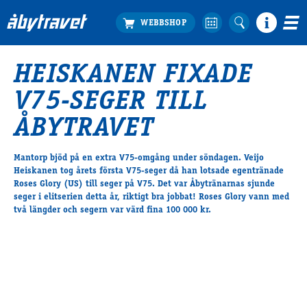
HEISKANEN FIXADE
Köp biljett
V75-SEGER TILL
Travprogrammet
Boka ställplats
ÅBYTRAVET
Bra att veta
Restauranger
Mantorp bjöd på en extra V75-omgång under söndagen. Veijo
Heiskanen tog årets första V75-seger då han lotsade egentränade
Catering by Lyon
Roses Glory (US) till seger på V75. Det var Åbytränarnas sjunde
Hotell nära oss
seger i elitserien detta år, riktigt bra jobbat! Roses Glory vann med
Nybörjar­guide
två längder och segern var värd fina 100 000 kr.
Presentkort
Tävlingsdagar
FAQ