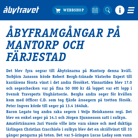
ÅBYFRAMGÅNGAR PÅ
Köp biljett
MANTORP OCH
Travprogrammet
Boka ställplats
FÄRJESTAD
Bra att veta
Restauranger
Det blev fyra segrar till Åbytränarna på Mantorp denna kväll.
Torbjörn Jansson körde Robert Bergh-tränade Västerbo Expert till
Catering by Lyon
karriärens första vinst i det andra försöket. Vinnartiden blev 17.0
Hotell nära oss
och segerchecken var på fina 50 000 kr då loppet var ett lopp i
Nybörjar­guide
Svensk Travsports Unghästserie. Berghs andra seger för kvällen
kom med Officer C.D. som tog fjärde årssegern på tretton försök.
Presentkort
Peter Ingves körde till seger på 13.4 1640ak.
Tävlingsdagar
Bacon Legato tog andra raka segern i Veijo Heiskanens regi. Det
blev en enkel seger på 14.1 och Jörgen Sjunnesson satt i sulkyn.
FAQ
Amatörtränaren Jari Vuorio ville inte vara sämre och med duktiga
lärlingen Christian Cracchiolo i sulkyn blev det en skrällvinst till 33
gånger pengarna på toton. Det var 5-åringen Lucas Laday som vann