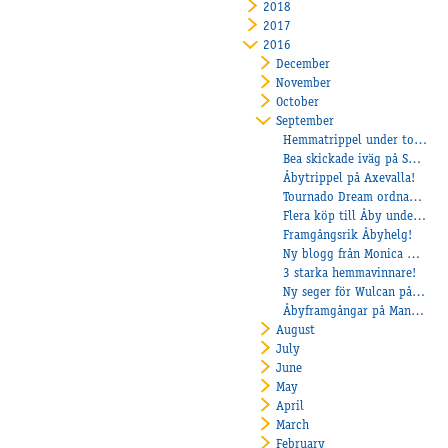
2018
2017
2016
December
November
October
September
Hemmatrippel under torsdagens tävlingar
Bea skickade iväg på Solvalla
Åbytrippel på Axevalla!
Tournado Dream ordnade Berghs seger nr 169!
Flera köp till Åby under Kriterieauktionen!
Framgångsrik Åbyhelg!
Ny blogg från Monica Hellqvist i Frankrike
3 starka hemmavinnare!
Ny seger för Wulcan på Axevalla och Töll till topp på Jägersro
Åbyframgångar på Mantorp och Färjestad
August
July
June
May
April
March
February