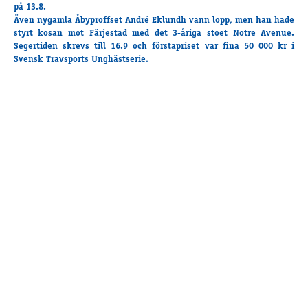
Travkonferens
på 13.8.
Även nygamla Åbyproffset André Eklundh vann lopp, men han hade
Exponering & värdskap
styrt kosan mot Färjestad med det 3-åriga stoet Notre Avenue.
Aktiviteter
Segertiden skrevs till 16.9 och förstapriset var fina 50 000 kr i
Svensk Travsports Unghästserie.
Hört och hänt
Tävling
Tävlingsserier
Träning och provlopp
Aktiva
Månadens hästägare 2026
Månadens B-tränare 2026
Euro Classic Trot
Andelshästar
Åby Stora Pris 2026
Supertorsdag för företag