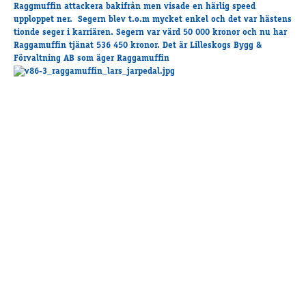
Travkonferens
Raggmuffin attackera bakifrån men visade en härlig speed
upploppet ner. Segern blev t.o.m mycket enkel och det var hästens
Exponering & värdskap
tionde seger i karriären. Segern var värd 50 000 kronor och nu har
Aktiviteter
Raggamuffin tjänat 536 450 kronor. Det är Lilleskogs Bygg &
Förvaltning AB som äger Raggamuffin
Hört och hänt
Tävling
Tävlingsserier
Träning och provlopp
Aktiva
Månadens hästägare 2026
Månadens B-tränare 2026
Euro Classic Trot
Andelshästar
Åby Stora Pris 2026
Supertorsdag för företag