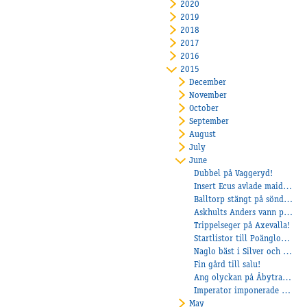
2020
2019
2018
2017
2016
2015
December
November
October
September
August
July
June
Dubbel på Vaggeryd!
Insert Ecus avlade maiden på Halmstad!
Balltorp stängt på söndag!
Askhults Anders vann på Bjerke
Trippelseger på Axevalla!
Startlistor till Poängloppen!
Naglo bäst i Silver och Rock Me tillbaka i vinnarcirkeln!
Fin gård till salu!
Ang olyckan på Åbytravet ikväll!
Imperator imponerade på TravSverige!
May