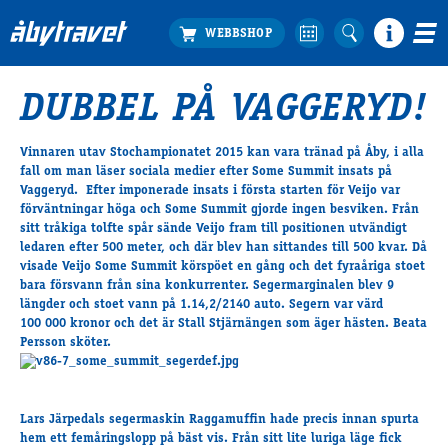
DUBBEL PÅ VAGGERYD!
Köp biljett
Travprogrammet
Vinnaren utav Stochampionatet 2015 kan vara tränad på Åby, i alla
fall om man läser sociala medier efter Some Summit insats på
Boka ställplats
Vaggeryd. Efter imponerade insats i första starten för Veijo var
Bra att veta
förväntningar höga och Some Summit gjorde ingen besviken. Från
Restauranger
sitt tråkiga tolfte spår sände Veijo fram till positionen utvändigt
ledaren efter 500 meter, och där blev han sittandes till 500 kvar. Då
Catering by Lyon
visade Veijo Some Summit körspöet en gång och det fyraåriga stoet
Hotell nära oss
bara försvann från sina konkurrenter. Segermarginalen blev 9
längder och stoet vann på 1.14,2/2140 auto. Segern var värd
Nybörjar­guide
100 000 kronor och det är Stall Stjärnängen som äger hästen. Beata
Presentkort
Persson sköter.
Tävlingsdagar
FAQ
Lars Järpedals segermaskin Raggamuffin hade precis innan spurta
hem ett femåringslopp på bäst vis. Från sitt lite luriga läge fick