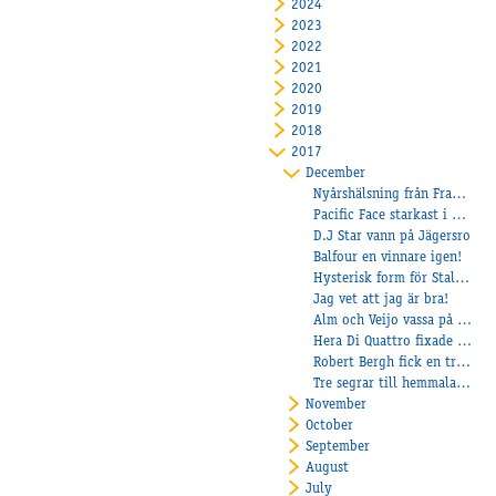
2024
2023
2022
2021
2020
2019
2018
2017
December
Nyårshälsning från Frankrike!
Pacific Face starkast i Montéloppet
D.J Star vann på Jägersro
Balfour en vinnare igen!
Hysterisk form för Stall Eklundh
Jag vet att jag är bra!
Alm och Veijo vassa på lunchen!
Hera Di Quattro fixade rekordsiffror för Eklundh
Robert Bergh fick en tränarseger med Re Doc.
Tre segrar till hemmalaget under torsdagskvällen!
November
October
September
August
July