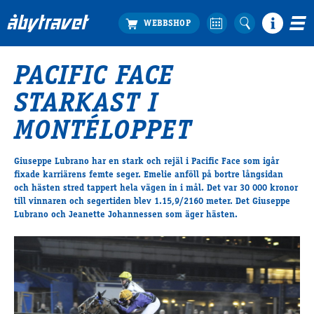
PACIFIC FACE
Köp biljett
STARKAST I
Travprogrammet
Boka ställplats
MONTÉLOPPET
Bra att veta
Restauranger
Giuseppe Lubrano har en stark och rejäl i Pacific Face som igår
fixade karriärens femte seger. Emelie anföll på bortre långsidan
Catering by Lyon
och hästen stred tappert hela vägen in i mål. Det var 30 000 kronor
Hotell nära oss
till vinnaren och segertiden blev 1.15,9/2160 meter. Det Giuseppe
Nybörjar­guide
Lubrano och Jeanette Johannessen som äger hästen.
Presentkort
Tävlingsdagar
FAQ